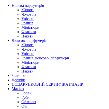
Нішева парфумерія
Жіноча
Чоловіча
Унісекс
Розпив
Мініатюри
Флакони
Пакети
Люксова парфумерія
Жіноча
Чоловіча
Унісекс
Розпив люксової парфумерії
Мініатюри
Флакони
Пакети
Залишки
Добірки
ПОДАРУНКОВИЙ СЕРТИФІКАТ/НАБІР
Макіяж
Брови
Губи
Обличчя
Очі