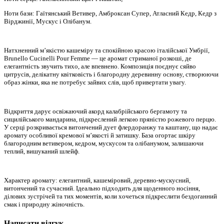
Ноти бази: Гаїтянський Ветивер, Амброксан Супер, Атласний Кедр, Кедр з
Вірджинії, Мускус і Олібанум.
Натхненний м’якістю кашеміру та спокійною красою італійської Умбрії,
Brunello Cucinelli Pour Femme — це аромат стриманої розкоші, де
елегантність звучить тихо, але впевнено. Композиція поєднує сяйво
цитрусів, делікатну квітковість і благородну деревинну основу, створюючи
образ жінки, яка не потребує зайвих слів, щоб привертати увагу.
Відкриття дарує освіжаючий акорд калабрійського бергамоту та
сицилійського мандарина, підкреслений легкою пряністю рожевого перцю.
У серці розкривається витончений дует флердоранжу та каштану, що надає
аромату особливої кремової м’якості й затишку. База огортає шкіру
благородним ветивером, кедром, мускусом та олібанумом, залишаючи
теплий, вишуканий шлейф.
Характер аромату: елегантний, кашеміровий, деревно-мускусний,
витончений та сучасний. Ідеально підходить для щоденного носіння,
ділових зустрічей та тих моментів, коли хочеться підкреслити бездоганний
смак і природну жіночність.
Написати відгук