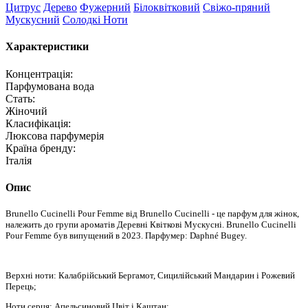
Цитрус
Дерево
Фужерний
Білоквітковий
Свіжо-пряний
Мускусний
Солодкі Ноти
Характеристики
Концентрація:
Парфумована вода
Стать:
Жіночий
Класифікація:
Люксова парфумерія
Країна бренду:
Італія
Опис
Brunello Cucinelli Pour Femme від Brunello Cucinelli - це парфум для жінок,
належить до групи ароматів Деревні Квіткові Мускусні. Brunello Cucinelli
Pour Femme був випущений в 2023. Парфумер: Daphné Bugey.
Верхні ноти: Калабрійський Бергамот, Сицилійський Мандарин і Рожевий
Перець;
Ноти серця: Апельсиновий Цвіт і Каштан;