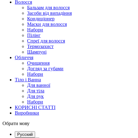
Волосся
Бальзам для волосся
Засоби від випадіння
Кондиціонер
Маски для волосся
Набори
Пілінг
Спреї для волосся
Термозахист
Шампуні
Обличчя
Очищення
Догляд за губами
Набори
Тіло і Ванна
Для ванної
Для тіла
Для рук
Набори
КОРИСНІ СТАТТІ
Виробники
Обрати мову
Русский