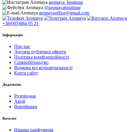
aromaya_boutique
@aromayaboutique
aromayaoffice@gmail.com
+38(095)084 05 21
Інформація
Про нас
Договір публічної оферти
Політика конфіденційності
Співробітництво
Відмова від відповідальності
Карта сайту
Додатково
Розпродаж
Акції
Виробники
Каталог
Нішева парфумерія