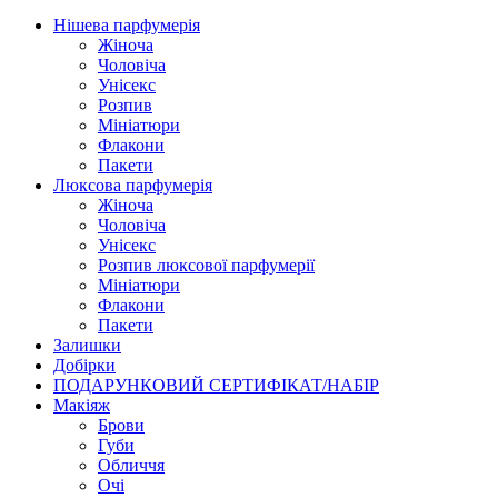
Нішева парфумерія
Жіноча
Чоловіча
Унісекс
Розпив
Мініатюри
Флакони
Пакети
Люксова парфумерія
Жіноча
Чоловіча
Унісекс
Розпив люксової парфумерії
Мініатюри
Флакони
Пакети
Залишки
Добірки
ПОДАРУНКОВИЙ СЕРТИФІКАТ/НАБІР
Макіяж
Брови
Губи
Обличчя
Очі