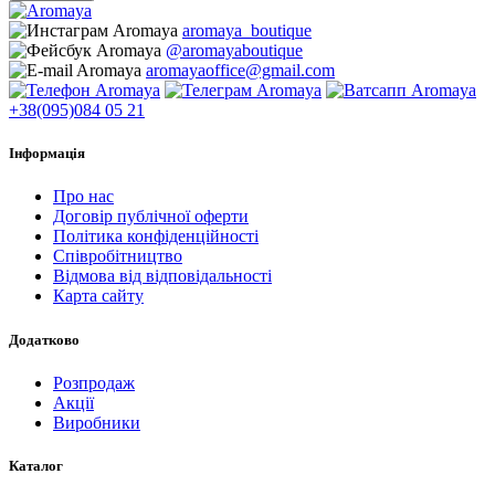
aromaya_boutique
@aromayaboutique
aromayaoffice@gmail.com
+38(095)084 05 21
Інформація
Про нас
Договір публічної оферти
Політика конфіденційності
Співробітництво
Відмова від відповідальності
Карта сайту
Додатково
Розпродаж
Акції
Виробники
Каталог