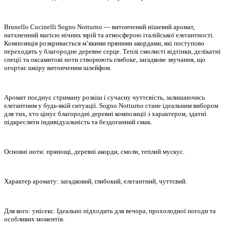
Brunello Cucinelli Sogno Notturno — витончений нішевий аромат,
натхненний магією нічних мрій та атмосферою італійської елегантності.
Композиція розкривається м’якими пряними акордами, які поступово
переходять у благородне деревне серце. Теплі смолисті відтінки, делікатні
спеції та оксамитові ноти створюють глибоке, загадкове звучання, що
огортає шкіру витонченим шлейфом.
Аромат поєднує стриману розкіш і сучасну чуттєвість, залишаючись
елегантним у будь-якій ситуації. Sogno Notturno стане ідеальним вибором
для тих, хто цінує благородні деревні композиції з характером, здатні
підкреслити індивідуальність та бездоганний смак.
Основні ноти: прянощі, деревні акорди, смоли, теплий мускус.
Характер аромату: загадковий, глибокий, елегантний, чуттєвий.
Для кого: унісекс. Ідеально підходить для вечора, прохолодної погоди та
особливих моментів.