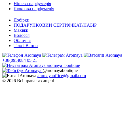
Нішева парфумерія
Люксова парфумерія
Добірки
ПОДАРУНКОВИЙ СЕРТИФІКАТ/НАБІР
Макіяж
Волосся
Обличчя
Тіло і Ванна
+38(095)084 05 21
aromaya_boutique
@aromayaboutique
aromayaoffice@gmail.com
© 2026 Всі права захищені