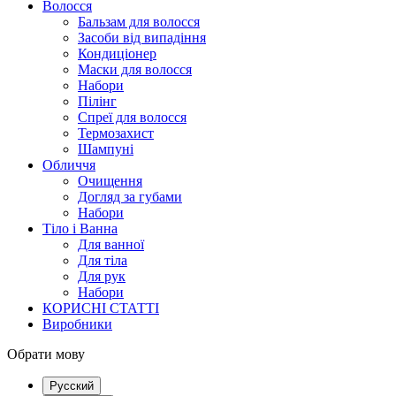
Волосся
Бальзам для волосся
Засоби від випадіння
Кондиціонер
Маски для волосся
Набори
Пілінг
Спреї для волосся
Термозахист
Шампуні
Обличчя
Очищення
Догляд за губами
Набори
Тіло і Ванна
Для ванної
Для тіла
Для рук
Набори
КОРИСНІ СТАТТІ
Виробники
Обрати мову
Русский