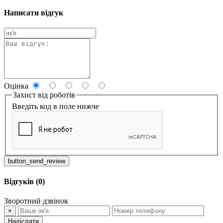
Написати відгук
Оцінка
Захист від роботів
Введіть код в поле нижче
button_send_review
Відгуків (0)
Зворотний дзвінок
×
Надіслати