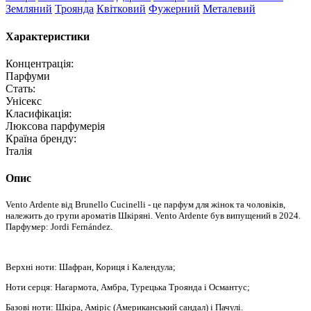
Земляний
Троянда
Квітковий
Фужерний
Металевий
Характеристики
Концентрація:
Парфуми
Стать:
Унісекс
Класифікація:
Люксова парфумерія
Країна бренду:
Італія
Опис
Vento Ardente від Brunello Cucinelli - це парфум для жінок та чоловіків,
належить до групи ароматів Шкіряні. Vento Ardente був випущений в 2024.
Парфумер: Jordi Fernández.
Верхні ноти: Шафран, Кориця і Календула;
Ноти серця: Нагармота, Амбра, Турецька Троянда і Османтус;
Базові ноти: Шкіра, Аміріс (Американський сандал) і Пачулі.