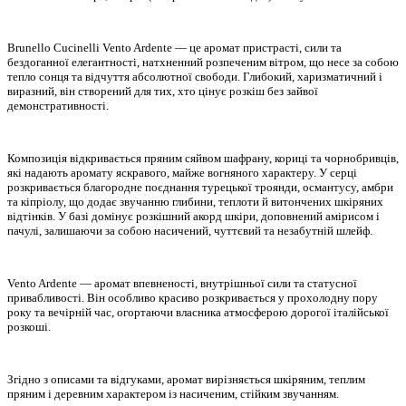
Brunello Cucinelli Vento Ardente — це аромат пристрасті, сили та
бездоганної елегантності, натхненний розпеченим вітром, що несе за собою
тепло сонця та відчуття абсолютної свободи. Глибокий, харизматичний і
виразний, він створений для тих, хто цінує розкіш без зайвої
демонстративності.
Композиція відкривається пряним сяйвом шафрану, кориці та чорнобривців,
які надають аромату яскравого, майже вогняного характеру. У серці
розкривається благородне поєднання турецької троянди, османтусу, амбри
та кіпріолу, що додає звучанню глибини, теплоти й витончених шкіряних
відтінків. У базі домінує розкішний акорд шкіри, доповнений амірисом і
пачулі, залишаючи за собою насичений, чуттєвий та незабутній шлейф.
Vento Ardente — аромат впевненості, внутрішньої сили та статусної
привабливості. Він особливо красиво розкривається у прохолодну пору
року та вечірній час, огортаючи власника атмосферою дорогої італійської
розкоші.
Згідно з описами та відгуками, аромат вирізняється шкіряним, теплим
пряним і деревним характером із насиченим, стійким звучанням.