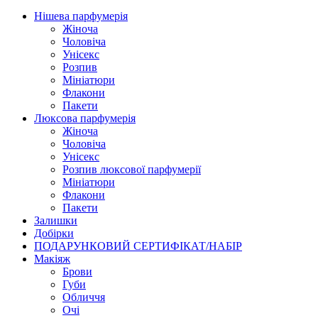
Нішева парфумерія
Жіноча
Чоловіча
Унісекс
Розпив
Мініатюри
Флакони
Пакети
Люксова парфумерія
Жіноча
Чоловіча
Унісекс
Розпив люксової парфумерії
Мініатюри
Флакони
Пакети
Залишки
Добірки
ПОДАРУНКОВИЙ СЕРТИФІКАТ/НАБІР
Макіяж
Брови
Губи
Обличчя
Очі