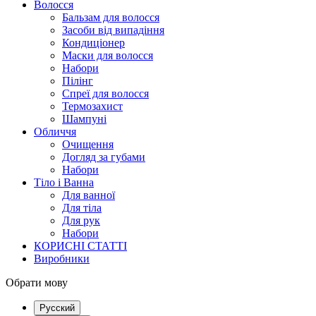
Волосся
Бальзам для волосся
Засоби від випадіння
Кондиціонер
Маски для волосся
Набори
Пілінг
Спреї для волосся
Термозахист
Шампуні
Обличчя
Очищення
Догляд за губами
Набори
Тіло і Ванна
Для ванної
Для тіла
Для рук
Набори
КОРИСНІ СТАТТІ
Виробники
Обрати мову
Русский