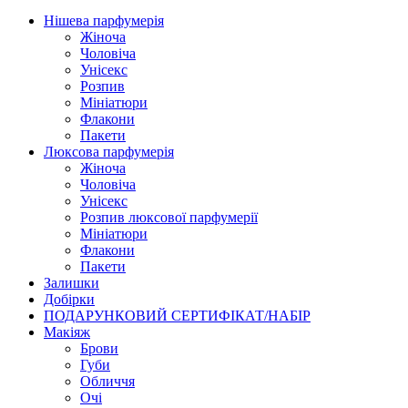
Нішева парфумерія
Жіноча
Чоловіча
Унісекс
Розпив
Мініатюри
Флакони
Пакети
Люксова парфумерія
Жіноча
Чоловіча
Унісекс
Розпив люксової парфумерії
Мініатюри
Флакони
Пакети
Залишки
Добірки
ПОДАРУНКОВИЙ СЕРТИФІКАТ/НАБІР
Макіяж
Брови
Губи
Обличчя
Очі