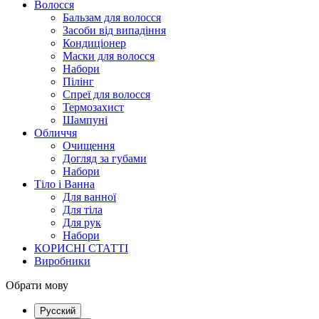
Волосся
Бальзам для волосся
Засоби від випадіння
Кондиціонер
Маски для волосся
Набори
Пілінг
Спреї для волосся
Термозахист
Шампуні
Обличчя
Очищення
Догляд за губами
Набори
Тіло і Ванна
Для ванної
Для тіла
Для рук
Набори
КОРИСНІ СТАТТІ
Виробники
Обрати мову
Русский