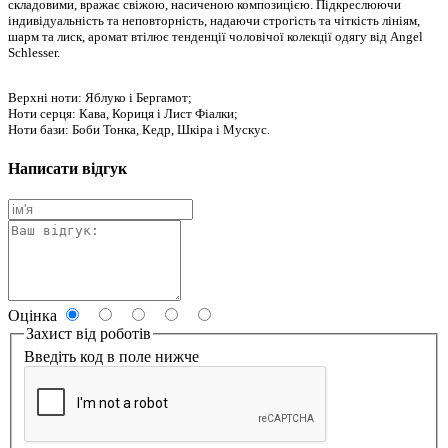
складовими, вражає свіжою, насиченою композицією. Підкреслюючи
індивідуальність та неповторність, надаючи строгість та чіткість лініям,
шарм та лиск, аромат втілює тенденції чоловічої колекції одягу від Angel
Schlesser.
Верхні ноти: Яблуко і Бергамот;
Ноти серця: Кава, Кориця і Лист Фіалки;
Ноти бази: Боби Тонка, Кедр, Шкіра і Мускус.
Написати відгук
Оцінка
Захист від роботів
Введіть код в поле нижче