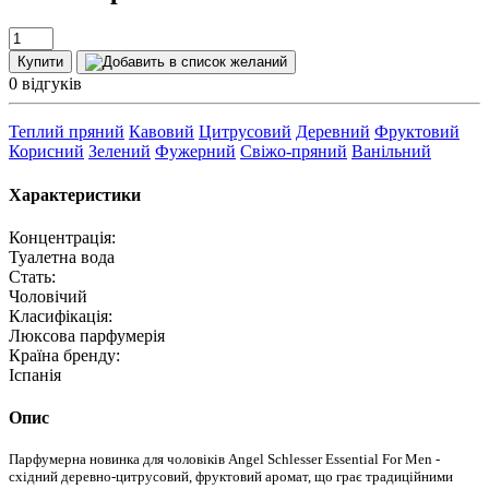
Купити
0 відгуків
Теплий пряний
Кавовий
Цитрусовий
Деревний
Фруктовий
Корисний
Зелений
Фужерний
Свіжо-пряний
Ванільний
Характеристики
Концентрація:
Туалетна вода
Стать:
Чоловічий
Класифікація:
Люксова парфумерія
Країна бренду:
Іспанія
Опис
Парфумерна новинка для чоловіків Angel Schlesser Essential For Men -
східний деревно-цитрусовий, фруктовий аромат, що грає традиційними