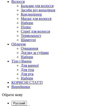
Волосся
Бальзам для волосся
Засоби від випадіння
Кондиціонер
Маски для волосся
Набори
Пілінг
Спреї для волосся
Термозахист
Шампуні
Обличчя
Очищення
Догляд за губами
Набори
Тіло і Ванна
Для ванної
Для тіла
Для рук
Набори
КОРИСНІ СТАТТІ
Виробники
Обрати мову
Русский