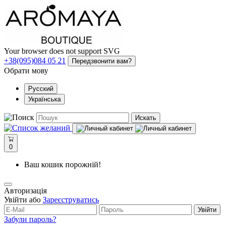
Your browser does not support SVG
+38(095)084 05 21
Передзвонити вам?
Обрати мову
Русский
Українська
Искать
0
Ваш кошик порожній!
Авторизація
Увійти або
Зареєструватись
Увійти
Забули пароль?