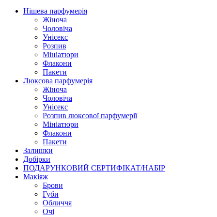
Нішева парфумерія
Жіноча
Чоловіча
Унісекс
Розпив
Мініатюри
Флакони
Пакети
Люксова парфумерія
Жіноча
Чоловіча
Унісекс
Розпив люксової парфумерії
Мініатюри
Флакони
Пакети
Залишки
Добірки
ПОДАРУНКОВИЙ СЕРТИФІКАТ/НАБІР
Макіяж
Брови
Губи
Обличчя
Очі