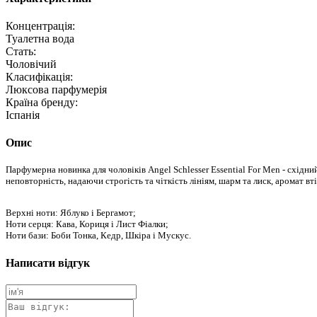
Концентрація:
Туалетна вода
Стать:
Чоловічий
Класифікація:
Люксова парфумерія
Країна бренду:
Іспанія
Опис
Парфумерна новинка для чоловіків Angel Schlesser Essential For Men - схі
неповторність, надаючи строгість та чіткість лініям, шарм та лиск, аромат вті
Верхні ноти: Яблуко і Бергамот;
Ноти серця: Кава, Кориця і Лист Фіалки;
Ноти бази: Боби Тонка, Кедр, Шкіра і Мускус.
Написати відгук