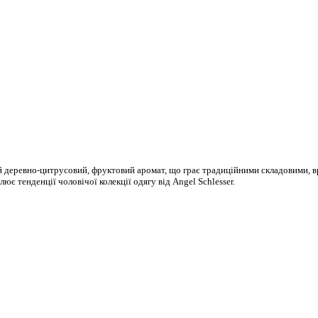
дний деревно-цитрусовий, фруктовий аромат, що грає традиційними складовими,
лює тенденції чоловічої колекції одягу від Angel Schlesser.