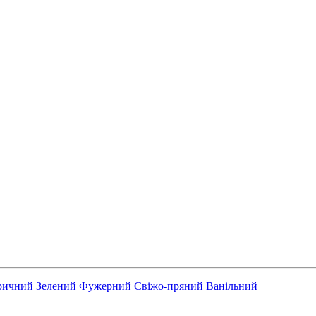
ричний
Зелений
Фужерний
Свіжо-пряний
Ванільний