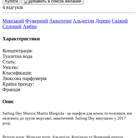
Купити
4 відгуків
Морський
Фужерний
Акватичні
Альдегіди
Дерево
Свіжий
Солоний
Амбра
Характеристики
Концентрація:
Туалетна вода
Стать:
Унісекс
Класифікація:
Люксова парфумерія
Країна бренду:
Франція
Опис
Sailing Day Maison Martin Margiela - це парфум для жінок та чоловіків, він
належить до групи морської, акватичний. Sailing Day випущено у 2017
році.
Верхні ноти: Морські ноти, Альдегіди, Коріандр та Червоний перець;