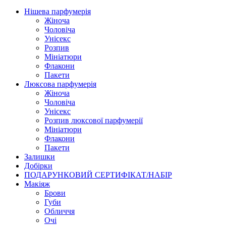
Нішева парфумерія
Жіноча
Чоловіча
Унісекс
Розпив
Мініатюри
Флакони
Пакети
Люксова парфумерія
Жіноча
Чоловіча
Унісекс
Розпив люксової парфумерії
Мініатюри
Флакони
Пакети
Залишки
Добірки
ПОДАРУНКОВИЙ СЕРТИФІКАТ/НАБІР
Макіяж
Брови
Губи
Обличчя
Очі