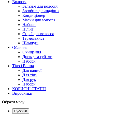
Волосся
Бальзам для волосся
Засоби від випадіння
Кондиціонер
Маски для волосся
Набори
Пілінг
Спреї для волосся
Термозахист
Шампуні
Обличчя
Очищення
Догляд за губами
Набори
Тіло і Ванна
Для ванної
Для тіла
Для рук
Набори
КОРИСНІ СТАТТІ
Виробники
Обрати мову
Русский