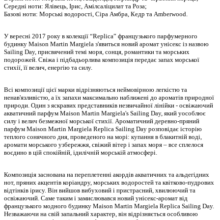
Середні ноти: Ялівець, Ірис, Амілсаліцилат та Роза;
Базові ноти: Морські водорості, Сіра Амбра, Кедр та Amberwood.
У вересні 2017 року в колекції “Replica” французького парфумерного
будинку Maison Martin Margiela з'явиться новий аромат унісекс із назвою
Sailing Day, присвячений темі моря, сонця, романтики та морських
подорожей. Свіжа і підбадьорлива композиція передає запах морської
стихії, її велич, енергію та силу.
Всі композиції цієї марки відрізняються неймовірною легкістю та
ненав'язливістю, а їх запахи максимально наближені до ароматів природної
природи. Один з яскравих представників незвичайної лінійки - освіжаючий
акватичний парфум Maison Martin Margiela's Sailing Day, який уособлює
силу і велич безмежної морської стихії. Ароматичний деревно-пряний
парфум Maison Martin Margiela Replica Sailing Day розповідає історію
теплого сонячного дня, проведеного на морі: купання в блакитній воді,
аромати морського узбережжя, свіжий вітер і запах моря – все сплелося
воєдино в цій спокійній, ідилічній морській атмосфері.
Композиція заснована на переплетенні акордів акватичних та альдегідних
нот, пряних акцентів коріандру, морських водоростей та квітково-пудрових
відтінків ірису. Він вийшов вибуховий і пристрасний, хвилюючий та
освіжаючий. Саме таким і замислювався новий унісекс-аромат від
французького модного будинку Maison Martin Margiela Replica Sailing Day.
Незважаючи на свій запальний характер, він відрізняється особливою