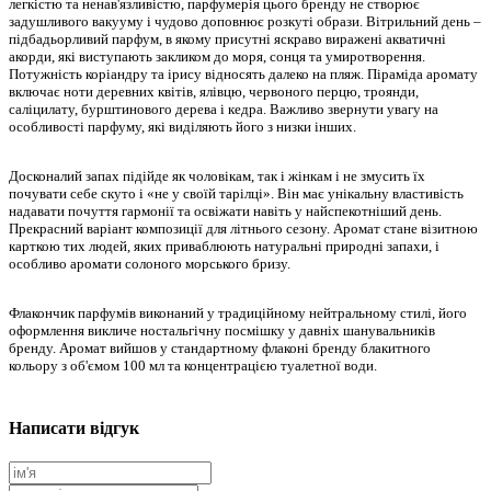
легкістю та ненав'язливістю, парфумерія цього бренду не створює
задушливого вакууму і чудово доповнює розкуті образи. Вітрильний день –
підбадьорливий парфум, в якому присутні яскраво виражені акватичні
акорди, які виступають закликом до моря, сонця та умиротворення.
Потужність коріандру та ірису відносять далеко на пляж. Піраміда аромату
включає ноти деревних квітів, ялівцю, червоного перцю, троянди,
саліцилату, бурштинового дерева і кедра. Важливо звернути увагу на
особливості парфуму, які виділяють його з низки інших.
Досконалий запах підійде як чоловікам, так і жінкам і не змусить їх
почувати себе скуто і «не у своїй тарілці». Він має унікальну властивість
надавати почуття гармонії та освіжати навіть у найспекотніший день.
Прекрасний варіант композиції для літнього сезону. Аромат стане візитною
карткою тих людей, яких приваблюють натуральні природні запахи, і
особливо аромати солоного морського бризу.
Флакончик парфумів виконаний у традиційному нейтральному стилі, його
оформлення викличе ностальгічну посмішку у давніх шанувальників
бренду. Аромат вийшов у стандартному флаконі бренду блакитного
кольору з об'ємом 100 мл та концентрацією туалетної води.
Написати відгук