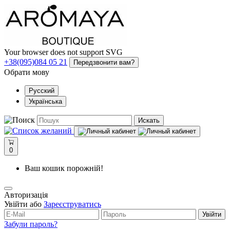
Your browser does not support SVG
+38(095)084 05 21
Передзвонити вам?
Обрати мову
Русский
Українська
Искать
0
Ваш кошик порожній!
Авторизація
Увійти або
Зареєструватись
Увійти
Забули пароль?