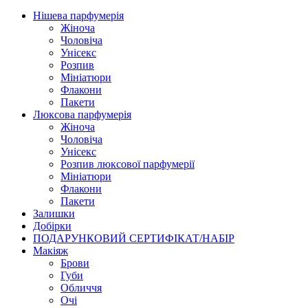
Нішева парфумерія
Жіноча
Чоловіча
Унісекс
Розпив
Мініатюри
Флакони
Пакети
Люксова парфумерія
Жіноча
Чоловіча
Унісекс
Розпив люксової парфумерії
Мініатюри
Флакони
Пакети
Залишки
Добірки
ПОДАРУНКОВИЙ СЕРТИФІКАТ/НАБІР
Макіяж
Брови
Губи
Обличчя
Очі