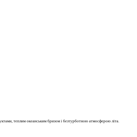
руктами, теплим океанським бризом і безтурботною атмосферою літа.