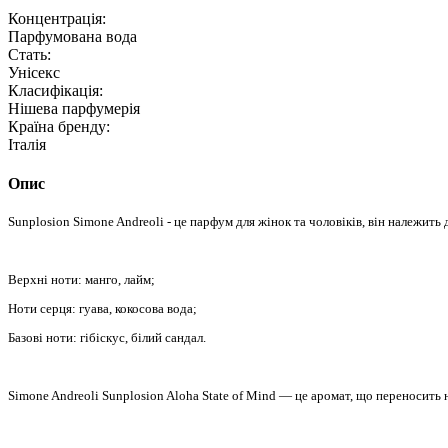
Концентрація:
Парфумована вода
Стать:
Унісекс
Класифікація:
Нішева парфумерія
Країна бренду:
Італія
Опис
Sunplosion Simone Andreoli - це парфум для жінок та чоловіків, він належит
Верхні ноти: манго, лайм;
Ноти серця: гуава, кокосова вода;
Базові ноти: гібіскус, білий сандал.
Simone Andreoli Sunplosion Aloha State of Mind — це аромат, що переносит