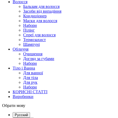
Волосся
Бальзам для волосся
Засоби від випадіння
Кондиціонер
Маски для волосся
Набори
Пілінг
Спреї для волосся
Термозахист
Шампуні
Обличчя
Очищення
Догляд за губами
Набори
Тіло і Ванна
Для ванної
Для тіла
Для рук
Набори
КОРИСНІ СТАТТІ
Виробники
Обрати мову
Русский