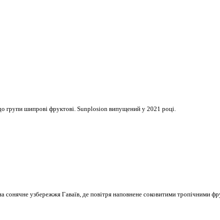
ь до групи шипрові фруктові. Sunplosion випущений у 2021 році.
ь на сонячне узбережжя Гаваїв, де повітря наповнене соковитими тропічними ф