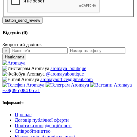
button_send_review
Відгуків (0)
Зворотний дзвінок
×
Надіслати
aromaya_boutique
@aromayaboutique
aromayaoffice@gmail.com
+38(095)084 05 21
Інформація
Про нас
Договір публічної оферти
Політика конфіденційності
Співробітництво
Відмова від відповідальності