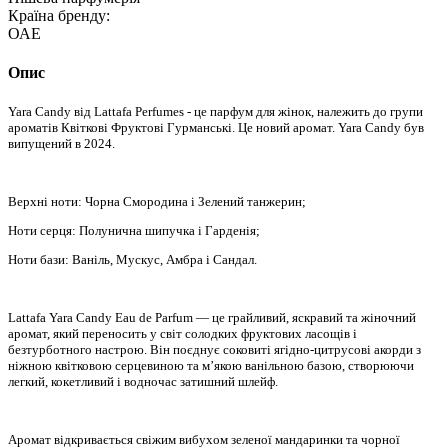
Країна бренду:
ОАЕ
Опис
Yara Candy від Lattafa Perfumes - це парфум для жінок, належить до групи
ароматів Квіткові Фруктові Гурманські. Це новий аромат. Yara Candy був
випущений в 2024.
Верхні ноти: Чорна Смородина і Зелений танжерин;
Ноти серця: Полунична шипучка і Гарденія;
Ноти бази: Ваніль, Мускус, Амбра і Сандал.
Lattafa Yara Candy Eau de Parfum — це грайливий, яскравий та жіночний
аромат, який переносить у світ солодких фруктових ласощів і
безтурботного настрою. Він поєднує соковиті ягідно-цитрусові акорди з
ніжною квітковою серцевиною та м’якою ванільною базою, створюючи
легкий, кокетливий і водночас затишний шлейф.
Аромат відкривається свіжим вибухом зеленої мандаринки та чорної