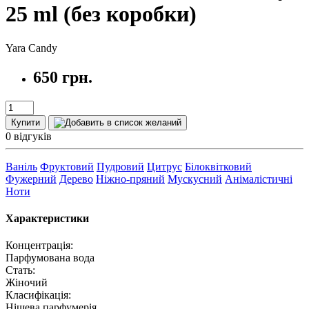
25 ml (без коробки)
Yara Candy
650 грн.
Купити
0 відгуків
Ваніль
Фруктовий
Пудровий
Цитрус
Білоквітковий
Фужерний
Дерево
Ніжно-пряний
Мускусний
Анімалістичні
Ноти
Характеристики
Концентрація:
Парфумована вода
Стать:
Жіночий
Класифікація:
Нішева парфумерія