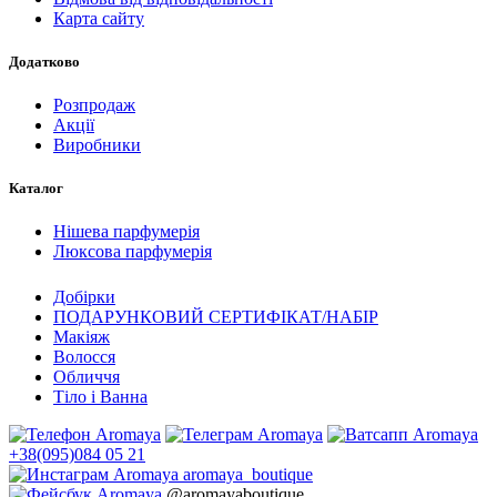
Карта сайту
Додатково
Розпродаж
Акції
Виробники
Каталог
Нішева парфумерія
Люксова парфумерія
Добірки
ПОДАРУНКОВИЙ СЕРТИФІКАТ/НАБІР
Макіяж
Волосся
Обличчя
Тіло і Ванна
+38(095)084 05 21
aromaya_boutique
@aromayaboutique