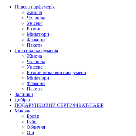
Нішева парфумерія
Жіноча
Чоловіча
Унісекс
Розпив
Мініатюри
Флакони
Пакети
Люксова парфумерія
Жіноча
Чоловіча
Унісекс
Розпив люксової парфумерії
Мініатюри
Флакони
Пакети
Залишки
Добірки
ПОДАРУНКОВИЙ СЕРТИФІКАТ/НАБІР
Макіяж
Брови
Губи
Обличчя
Очі