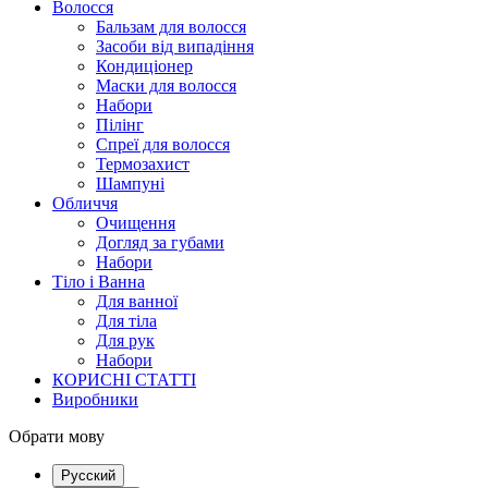
Волосся
Бальзам для волосся
Засоби від випадіння
Кондиціонер
Маски для волосся
Набори
Пілінг
Спреї для волосся
Термозахист
Шампуні
Обличчя
Очищення
Догляд за губами
Набори
Тіло і Ванна
Для ванної
Для тіла
Для рук
Набори
КОРИСНІ СТАТТІ
Виробники
Обрати мову
Русский