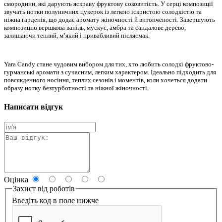
смородини, які дарують яскраву фруктову соковитість. У серці композиції
звучать нотки полуничних цукерок із легкою іскристою солодкістю та
ніжна гарденія, що додає аромату жіночності й витонченості. Завершують
композицію вершкова ваніль, мускус, амбра та сандалове дерево,
залишаючи теплий, м’який і привабливий післясмак.
Yara Candy стане чудовим вибором для тих, хто любить солодкі фруктово-
гурманські аромати з сучасним, легким характером. Ідеально підходить для
повсякденного носіння, теплих сезонів і моментів, коли хочеться додати
образу нотку безтурботності та ніжної жіночності.
Написати відгук
Оцінка
Захист від роботів
Введіть код в поле нижче