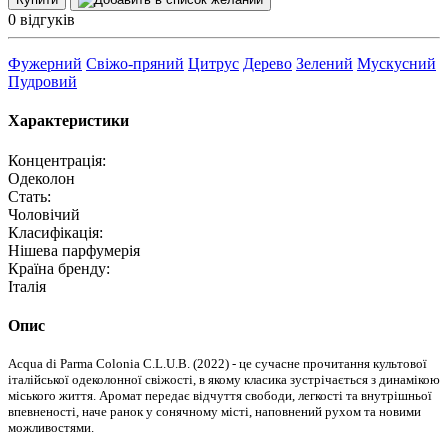
0 відгуків
Фужерний
Свіжо-пряний
Цитрус
Дерево
Зелений
Мускусний
Пудровий
Характеристики
Концентрація:
Одеколон
Стать:
Чоловічий
Класифікація:
Нішева парфумерія
Країна бренду:
Італія
Опис
Acqua di Parma Colonia C.L.U.B. (2022) - це сучасне прочитання культової
італійської одеколонної свіжості, в якому класика зустрічається з динамікою
міського життя. Аромат передає відчуття свободи, легкості та внутрішньої
впевненості, наче ранок у сонячному місті, наповнений рухом та новими
можливостями.