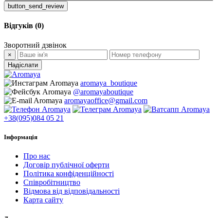
button_send_review
Відгуків (0)
Зворотний дзвінок
×
Надіслати
aromaya_boutique
@aromayaboutique
aromayaoffice@gmail.com
+38(095)084 05 21
Інформація
Про нас
Договір публічної оферти
Політика конфіденційності
Співробітництво
Відмова від відповідальності
Карта сайту