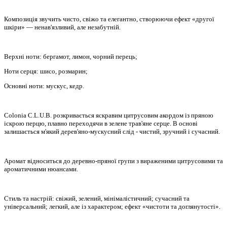
Композиція звучить чисто, свіжо та елегантно, створюючи ефект «другої
шкіри» — ненав'язливий, але незабутній.
Верхні ноти: бергамот, лимон, чорний перець;
Ноти серця: шисо, розмарин;
Основні ноти: мускус, кедр.
Colonia C.L.U.B. розкривається яскравим цитрусовим акордом із пряною
іскрою перцю, плавно переходячи в зелене трав'яне серце. В основі
залишається м'який дерев'яно-мускусний слід - чистий, зручний і сучасний.
Аромат відноситься до деревно-пряної групи з вираженими цитрусовими та
ароматичними нюансами.
Стиль та настрій: свіжий, зелений, мінімалістичний; сучасний та
універсальний; легкий, але із характером; ефект «чистоти та доглянутості».