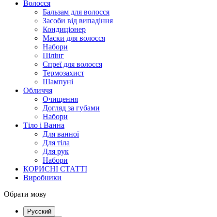
Волосся
Бальзам для волосся
Засоби від випадіння
Кондиціонер
Маски для волосся
Набори
Пілінг
Спреї для волосся
Термозахист
Шампуні
Обличчя
Очищення
Догляд за губами
Набори
Тіло і Ванна
Для ванної
Для тіла
Для рук
Набори
КОРИСНІ СТАТТІ
Виробники
Обрати мову
Русский