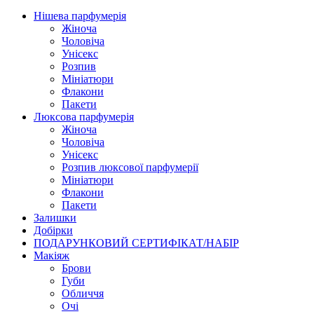
Нішева парфумерія
Жіноча
Чоловіча
Унісекс
Розпив
Мініатюри
Флакони
Пакети
Люксова парфумерія
Жіноча
Чоловіча
Унісекс
Розпив люксової парфумерії
Мініатюри
Флакони
Пакети
Залишки
Добірки
ПОДАРУНКОВИЙ СЕРТИФІКАТ/НАБІР
Макіяж
Брови
Губи
Обличчя
Очі