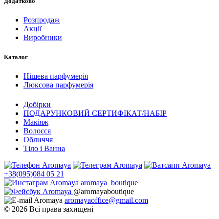
Додатково
Розпродаж
Акції
Виробники
Каталог
Нішева парфумерія
Люксова парфумерія
Добірки
ПОДАРУНКОВИЙ СЕРТИФІКАТ/НАБІР
Макіяж
Волосся
Обличчя
Тіло і Ванна
+38(095)084 05 21
aromaya_boutique
@aromayaboutique
aromayaoffice@gmail.com
© 2026 Всі права захищені