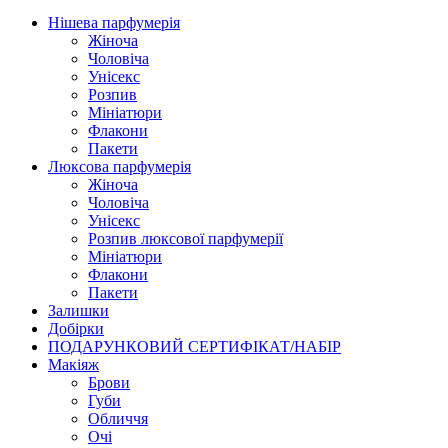
Нішева парфумерія
Жіноча
Чоловіча
Унісекс
Розпив
Мініатюри
Флакони
Пакети
Люксова парфумерія
Жіноча
Чоловіча
Унісекс
Розпив люксової парфумерії
Мініатюри
Флакони
Пакети
Залишки
Добірки
ПОДАРУНКОВИЙ СЕРТИФІКАТ/НАБІР
Макіяж
Брови
Губи
Обличчя
Очі