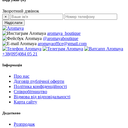
Зворотний дзвінок
×
Надіслати
aromaya_boutique
@aromayaboutique
aromayaoffice@gmail.com
+38(095)084 05 21
Інформація
Про нас
Договір публічної оферти
Політика конфіденційності
Співробітництво
Відмова від відповідальності
Карта сайту
Додатково
Розпродаж