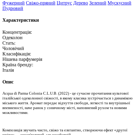
Фужерний
Свіжо-пряний
Цитрус
Дерево
Зелений
Мускусний
Пудровий
Характеристики
Концентрація:
Одеколон
Стать:
Чоловічий
Класифікація:
Нішева парфумерія
Країна бренду:
Італія
Опис
Acqua di Parma Colonia C.L.U.B. (2022) - це сучасне прочитання культової
італійської одеколонної свіжості, в якому класика зустрічається з динамікою
міського життя. Аромат передає відчуття свободи, легкості та внутрішньої
впевненості, наче ранок у сонячному місті, наповнений рухом та новими
можливостями.
Композиція звучить чисто, свіжо та елегантно, створюючи ефект «другої
шкіри» — ненав'язливий, але незабутній.