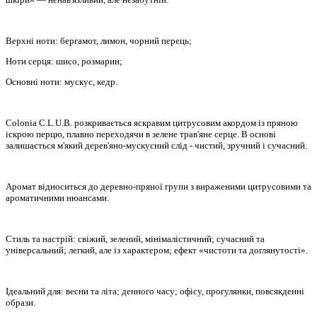
Верхні ноти: бергамот, лимон, чорний перець;
Ноти серця: шисо, розмарин;
Основні ноти: мускус, кедр.
Colonia C.L.U.B. розкривається яскравим цитрусовим акордом із пряною
іскрою перцю, плавно переходячи в зелене трав'яне серце. В основі
залишається м'який дерев'яно-мускусний слід - чистий, зручний і сучасний.
Аромат відноситься до деревно-пряної групи з вираженими цитрусовими та
ароматичними нюансами.
Стиль та настрій: свіжий, зелений, мінімалістичний; сучасний та
універсальний; легкий, але із характером; ефект «чистоти та доглянутості».
Ідеальний для: весни та літа; денного часу; офісy, прогулянки, повсякденні
образи.