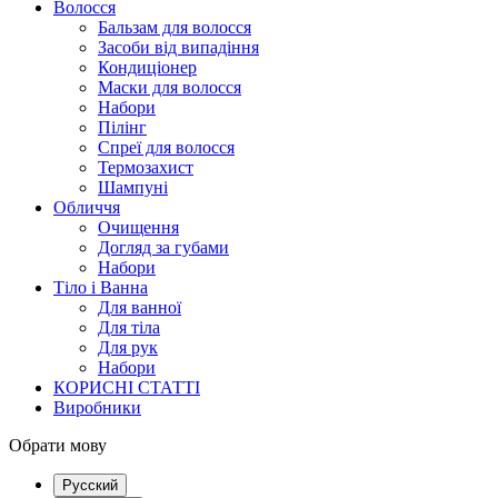
Волосся
Бальзам для волосся
Засоби від випадіння
Кондиціонер
Маски для волосся
Набори
Пілінг
Спреї для волосся
Термозахист
Шампуні
Обличчя
Очищення
Догляд за губами
Набори
Тіло і Ванна
Для ванної
Для тіла
Для рук
Набори
КОРИСНІ СТАТТІ
Виробники
Обрати мову
Русский