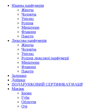
Нішева парфумерія
Жіноча
Чоловіча
Унісекс
Розпив
Мініатюри
Флакони
Пакети
Люксова парфумерія
Жіноча
Чоловіча
Унісекс
Розпив люксової парфумерії
Мініатюри
Флакони
Пакети
Залишки
Добірки
ПОДАРУНКОВИЙ СЕРТИФІКАТ/НАБІР
Макіяж
Брови
Губи
Обличчя
Очі