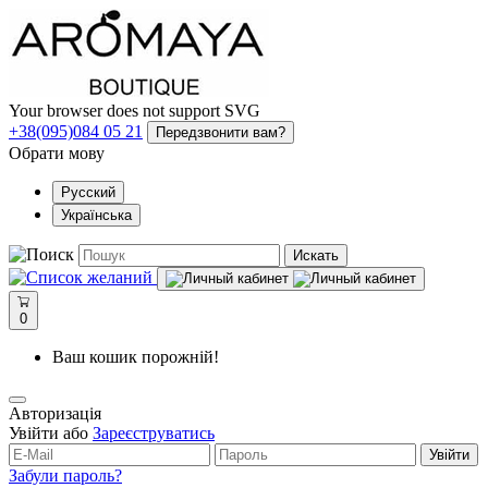
Your browser does not support SVG
+38(095)084 05 21
Передзвонити вам?
Обрати мову
Русский
Українська
Искать
0
Ваш кошик порожній!
Авторизація
Увійти або
Зареєструватись
Увійти
Забули пароль?