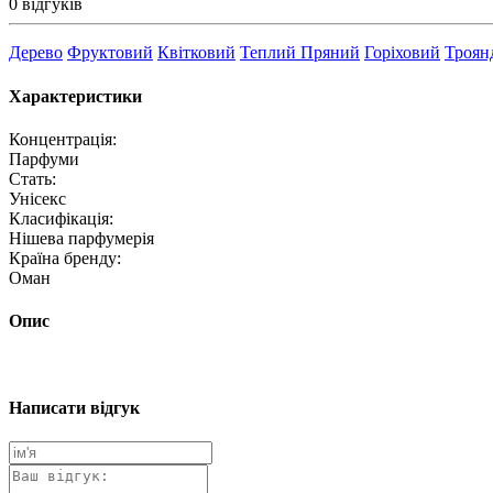
0 відгуків
Дерево
Фруктовий
Квітковий
Теплий Пряний
Горіховий
Троян
Характеристики
Концентрація:
Парфуми
Стать:
Унісекс
Класифікація:
Нішева парфумерія
Країна бренду:
Оман
Опис
Написати відгук