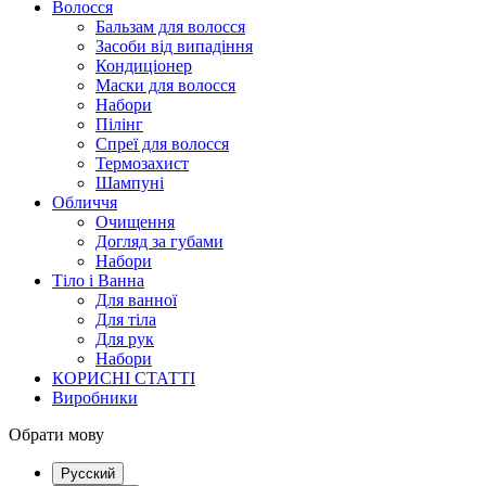
Волосся
Бальзам для волосся
Засоби від випадіння
Кондиціонер
Маски для волосся
Набори
Пілінг
Спреї для волосся
Термозахист
Шампуні
Обличчя
Очищення
Догляд за губами
Набори
Тіло і Ванна
Для ванної
Для тіла
Для рук
Набори
КОРИСНІ СТАТТІ
Виробники
Обрати мову
Русский