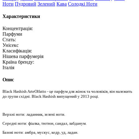
Ноти
Пудровий
Зелений
Кава
Солодкі Ноти
Характеристики
Концентрація:
Парфуми
Стать:
Унісекс
Класифікація:
Нішева парфумерія
Країна бренду:
Італія
Опис
Black Hashish ArteOlfatto - це парфум для жінок та чоловіків, він належить
до групи східні. Black Hashish випущений у 2013 році.
Верхні ноти: ладанник, зелені ноти.
Середні ноти: фіалка, тютюн, сандал, лабданум.
Базові ноти: амбра, мускус, кедр, уд, ладан.