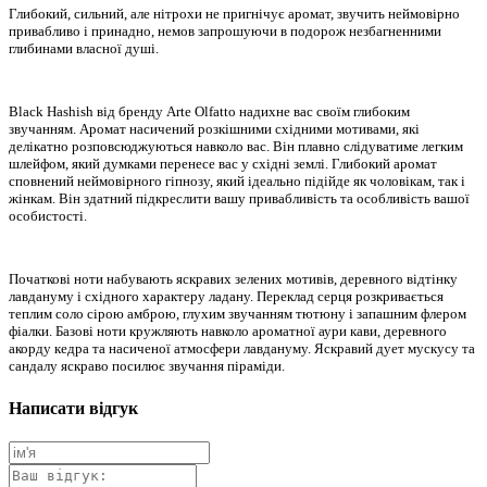
Глибокий, сильний, але нітрохи не пригнічує аромат, звучить неймовірно
привабливо і принадно, немов запрошуючи в подорож незбагненними
глибинами власної душі.
Black Hashish від бренду Arte Olfatto надихне вас своїм глибоким
звучанням. Аромат насичений розкішними східними мотивами, які
делікатно розповсюджуються навколо вас. Він плавно слідуватиме легким
шлейфом, який думками перенесе вас у східні землі. Глибокий аромат
сповнений неймовірного гіпнозу, який ідеально підійде як чоловікам, так і
жінкам. Він здатний підкреслити вашу привабливість та особливість вашої
особистості.
Початкові ноти набувають яскравих зелених мотивів, деревного відтінку
лавдануму і східного характеру ладану. Переклад серця розкривається
теплим соло сірою амброю, глухим звучанням тютюну і запашним флером
фіалки. Базові ноти кружляють навколо ароматної аури кави, деревного
акорду кедра та насиченої атмосфери лавдануму. Яскравий дует мускусу та
сандалу яскраво посилює звучання піраміди.
Написати відгук