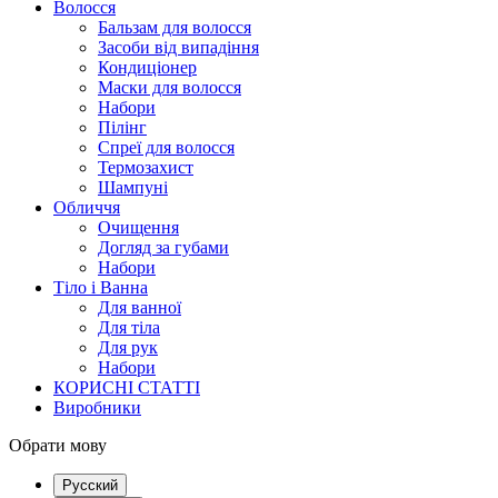
Волосся
Бальзам для волосся
Засоби від випадіння
Кондиціонер
Маски для волосся
Набори
Пілінг
Спреї для волосся
Термозахист
Шампуні
Обличчя
Очищення
Догляд за губами
Набори
Тіло і Ванна
Для ванної
Для тіла
Для рук
Набори
КОРИСНІ СТАТТІ
Виробники
Обрати мову
Русский