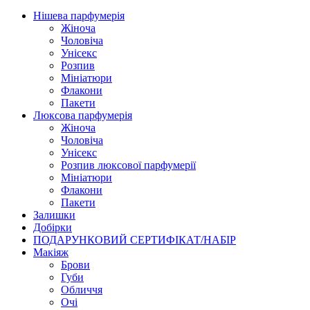
Нішева парфумерія
Жіноча
Чоловіча
Унісекс
Розпив
Мініатюри
Флакони
Пакети
Люксова парфумерія
Жіноча
Чоловіча
Унісекс
Розпив люксової парфумерії
Мініатюри
Флакони
Пакети
Залишки
Добірки
ПОДАРУНКОВИЙ СЕРТИФІКАТ/НАБІР
Макіяж
Брови
Губи
Обличчя
Очі