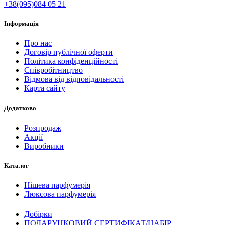
+38(095)084 05 21
Інформація
Про нас
Договір публічної оферти
Політика конфіденційності
Співробітництво
Відмова від відповідальності
Карта сайту
Додатково
Розпродаж
Акції
Виробники
Каталог
Нішева парфумерія
Люксова парфумерія
Добірки
ПОДАРУНКОВИЙ СЕРТИФІКАТ/НАБІР