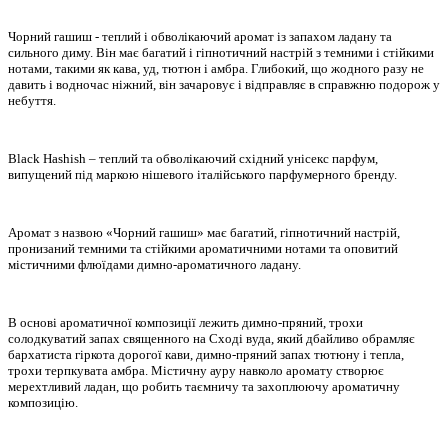
Чорний гашиш - теплий і обволікаючий аромат із запахом ладану та
сильного диму. Він має багатий і гіпнотичний настрій з темними і стійкими
нотами, такими як кава, уд, тютюн і амбра. Глибокий, що жодного разу не
давить і водночас ніжний, він зачаровує і відправляє в справжню подорож у
небуття.
Black Hashish – теплий та обволікаючий східний унісекс парфум,
випущений під маркою нішевого італійського парфумерного бренду.
Аромат з назвою «Чорний гашиш» має багатий, гіпнотичний настрій,
пронизаний темними та стійкими ароматичними нотами та оповитий
містичними флюїдами димно-ароматичного ладану.
В основі ароматичної композиції лежить димно-пряний, трохи
солодкуватий запах священного на Сході вуда, який дбайливо обрамляє
бархатиста гіркота дорогої кави, димно-пряний запах тютюну і тепла,
трохи терпкувата амбра. Містичну ауру навколо аромату створює
мерехтливий ладан, що робить таємничу та захоплюючу ароматичну
композицію.