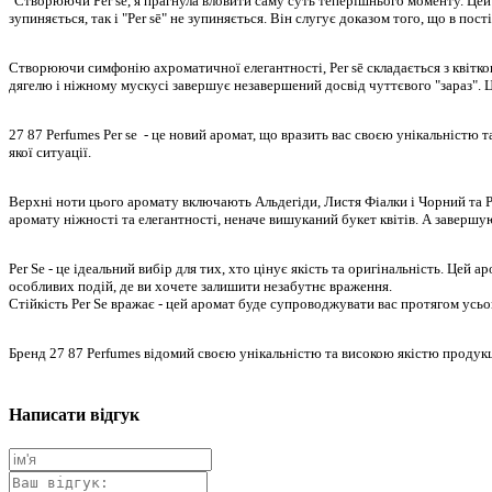
"Створюючи Per sē, я прагнула вловити саму суть теперішнього моменту. Цей 
зупиняється, так і "Per sē" не зупиняється. Він слугує доказом того, що в пос
Створюючи симфонію ахроматичної елегантності, Per sē складається з квітково
дягелю і ніжному мускусі завершує незавершений досвід чуттєвого "зараз". Це
27 87 Perfumes Per se - це новий аромат, що вразить вас своєю унікальністю
якої ситуації.
Верхні ноти цього аромату включають Альдегіди, Листя Фіалки і Чорний та Ро
аромату ніжності та елегантності, неначе вишуканий букет квітів. А завершу
Per Se - це ідеальний вибір для тих, хто цінує якість та оригінальність. Цей
особливих подій, де ви хочете залишити незабутнє враження.
Стійкість Per Se вражає - цей аромат буде супроводжувати вас протягом усь
Бренд 27 87 Perfumes відомий своєю унікальністю та високою якістю продукц
Написати відгук