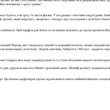
аромат не має собі рівних; він змінюється і переливається динамізмом змін, п
тійно мінливому є щось тривке".
го букета, олії ірісу та листя фіалки. У поєднанні з чистими альдегідами, бам
 аромат, який запрошує, зачаровує і нагадує про сьогодення у всій його багат
 та глибиною. Цей парфум для жінок та чоловіків належить до групи ароматів К
жевий Перець, які створюють свіжий та яскравий початок, неначе перший квіту
ючи композицію, ноти бази - Корінь ангеліки, Амбретта і Мускус - надають пар
 аромат підкреслить вашу індивідуальність та стане втіленням вашого неповторн
ого дня, даруючи вам постійний і приємний запах. Шлейф аромату залишиться в
ії. Ця нішева парфумерія здатна задовольнити навіть найвибагливіших поцінов