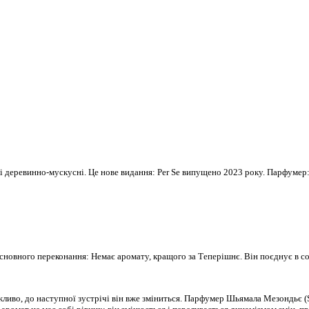
кові деревинно-мускусні. Це нове видання: Per Se випущено 2023 року. Парфуме
сновного переконання: Немає аромату, кращого за Теперішнє. Він поєднує в соб
иво, до наступної зустрічі він вже зміниться. Парфумер Шьямала Мезондьє (S