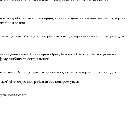
роте його суть залишається напрочуд незмінною. Як час ніколи не
буком і дрібкою гострого перцю, тонкий акцент на насінні амбретти, корінні
огранній величі.
віткові Деревні Мускусні, що робить його універсальним вибором для будь-
чий день весни. Ноти серця - Ірис, Бамбук і Квіткові Ноти - додають
фуму глибину та сексуальність.
ого стилю. Він підходить як для повсякденного використання, так і для
 пам'яті оточуючих, роблячи вас центром уваги.
увачів ароматів.