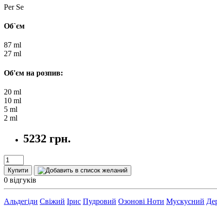
Per Se
Об`єм
87 ml
27 ml
Об'єм на розпив:
20 ml
10 ml
5 ml
2 ml
5232 грн.
Купити
0 відгуків
Альдегіди
Свіжий
Ірис
Пудровий
Озонові Ноти
Мускусний
Де