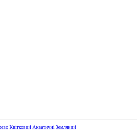
рево
Квітковий
Акватичні
Земляний