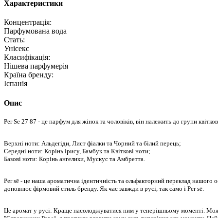
Характеристики
Концентрація:
Парфумована вода
Стать:
Унісекс
Класифікація:
Нішева парфумерія
Країна бренду:
Іспанія
Опис
Per Se 27 87 - це парфум для жінок та чоловіків, він належить до групи квіт
Верхні ноти: Альдегіди, Лист фіалки та Чорний та білий перець;
Середні ноти: Корінь ірису, Бамбук та Квіткові ноти;
Базові ноти: Корінь ангелики, Мускус та Амбретта.
Per sē - це наша ароматична ідентичність та ольфакторний переклад нашого о
доповнює фірмовий стиль бренду. Як час завжди в русі, так само і Per sē.
Це аромат у русі: Краще насолоджуватися ним у теперішньому моменті. Можл