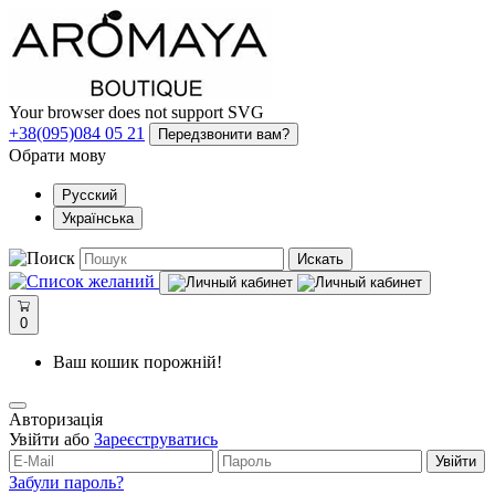
Your browser does not support SVG
+38(095)084 05 21
Передзвонити вам?
Обрати мову
Русский
Українська
Искать
0
Ваш кошик порожній!
Авторизація
Увійти або
Зареєструватись
Увійти
Забули пароль?