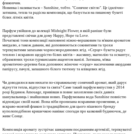
флакончик.
Новинка і називається – Sunshine, тобто. "Сонячне світло". Це ідилічно-
затишна, тепла та радісна композиція, що базується на пишному букеті
білих літніх квітів.
Парфум увійшов до колекції Midnight Flower, в якій раніше були
представлені свічки для дому Happy, Hope та Love.
Початкові тони композиції наповнені ніжно-вершковим та м'яким ароматом
мигдалю, а також давани, які доповнюються соковитими та трохи
терпкуватими запахами чорносмородинових ягід. «Серце» букета радує
теплою і яскравою щедрістю білих квітів – жасмину, магнолію та османтус,
обрамлених трохи гурманським акцентом ванілі. Затишна, м'яка
ароматично-деревна база доповнює жіночне «серце» насиченими акордами
папірусу, пачулі, запашного білого тютюну та ялівцевих ягід.
Чи доводилося вам нюхати по-справжньому сонячний аромат, який дарує
відчуття тепла, відпустки та свята? Саме такий парфум випустив у 2014
році Будинок Amouage, привівши в повне захоплення своїх давніх
шанувальниць і знайшовши нових. Парфумована вода Sunshine повністю
відповідає своїй назві. Вона ніби пронизана яскравими променями, а
яскраво-жовтий флакон із традиційною для цього нішевого бренду
куполоподібною кришечкою навіває спогади про казковий будиночок, де
живе Сонце.
Композиція аромату зустрічає шикарним поєднанням артемізії, терпкуватої