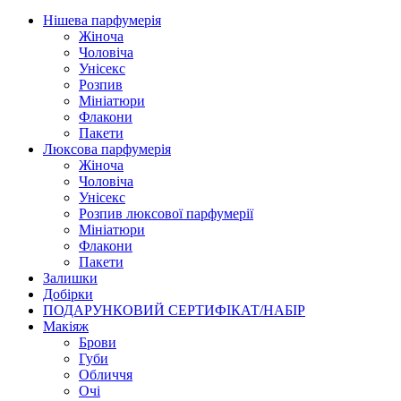
Нішева парфумерія
Жіноча
Чоловіча
Унісекс
Розпив
Мініатюри
Флакони
Пакети
Люксова парфумерія
Жіноча
Чоловіча
Унісекс
Розпив люксової парфумерії
Мініатюри
Флакони
Пакети
Залишки
Добірки
ПОДАРУНКОВИЙ СЕРТИФІКАТ/НАБІР
Макіяж
Брови
Губи
Обличчя
Очі