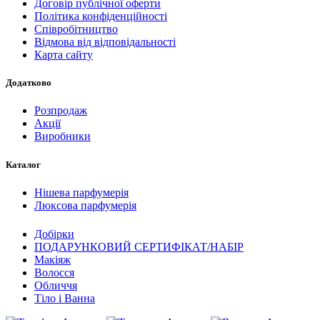
Договір публічної оферти
Політика конфіденційності
Співробітництво
Відмова від відповідальності
Карта сайту
Додатково
Розпродаж
Акції
Виробники
Каталог
Нішева парфумерія
Люксова парфумерія
Добірки
ПОДАРУНКОВИЙ СЕРТИФІКАТ/НАБІР
Макіяж
Волосся
Обличчя
Тіло і Ванна