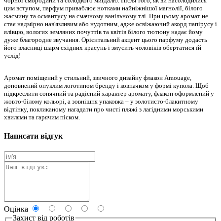
чорної смородини та солодкого мигдалю. Після того, як ви насолодилися
цим вступом, парфум приваблює нотками найніжнішої магнолії, білого
жасмину та османтусу на смачному ванільному тлі. При цьому аромат не
стає надмірно нав'язливим або нудотним, адже освіжаючий акорд папірусу і
ялівцю, вологих земляних почуттів та квітів білого тютюну надає йому
дуже благородне звучання. Орієнтальний акцент цього парфуму додасть
його власниці шарм східних красунь і змусить чоловіків обертатися їй
услід!
Аромат поміщений у стильний, звичного дизайну флакон Amouage,
доповнений опуклим логотипом бренду і ковпачком у формі купола. Щоб
підкреслити сонячний та радісний характер аромату, флакон оформлений у
жовто-білому кольорі, а зовнішня упаковка – у золотисто-блакитному
відтінку, покликаному нагадати про чисті пляжі з лагідними морськими
хвилями та гарячим піском.
Написати відгук
Оцінка
Захист від роботів