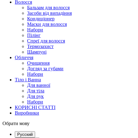
Волосся
Бальзам для волосся
Засоби від випадіння
Кондиціонер
Маски для волосся
Набори
Пілінг
Спреї для волосся
Термозахист
Шампуні
Обличчя
Очищення
Догляд за губами
Набори
Тіло і Ванна
Для ванної
Для тіла
Для рук
Набори
КОРИСНІ СТАТТІ
Виробники
Обрати мову
Русский