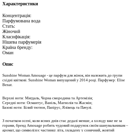
Характеристики
Концентрація:
Парфумована вода
Стать:
Жіночий
Класифікація:
Нішева парфумерія
Країна бренду:
Оман
Опис
Sunshine Woman Amouage - це парфум для жінок, він належить до групи
східні квіткові. Sunshine Woman випущений у 2014 році. Парфумер: Elise
Benat.
Верхні ноти: Мигдаль, Чорна смородина та Артемізія;
Середні ноти: Османтус, Ваніль, Магнолія та Жасмін;
Базові ноти: Білий тютюн, Папірус, Ялівець та Пачулі.
З початком осені, коли ясних днів стає дедалі менше, а холоду вже не за
горами, бренд Amouage робить чудовий подарунок своїм шанувальникам –
аромат, що символізує частинку літа, укладену у сонячний, жовтий