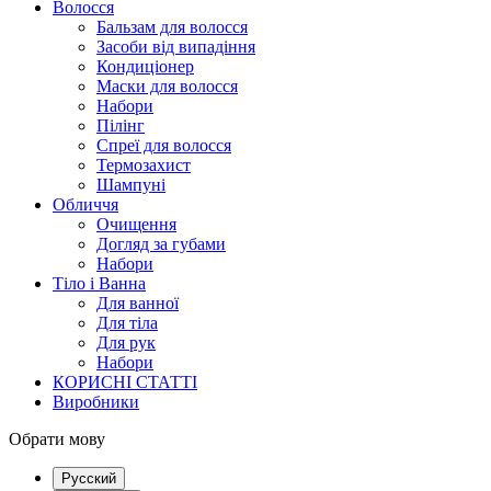
Волосся
Бальзам для волосся
Засоби від випадіння
Кондиціонер
Маски для волосся
Набори
Пілінг
Спреї для волосся
Термозахист
Шампуні
Обличчя
Очищення
Догляд за губами
Набори
Тіло і Ванна
Для ванної
Для тіла
Для рук
Набори
КОРИСНІ СТАТТІ
Виробники
Обрати мову
Русский