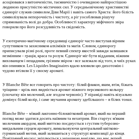
асоціювався з витонченістю, таємничістю і очевидною найпростішою
людиною присутністю містичних сил. У середньовічному християнстві
єдиноріг служив символом Діви Марії і навіть самого Христа: його білість
символізувала непорочність і чистоту, а ріг уособлював рішучу
спрямованість волі до добра. Особливості характеру міфічного звіра
говорили про його розсудливість та свідомість.
У езотерично-магічному середовищі єдиноріг часто виступав вірним
супутником та захисником алхіміків та магів. Словом, єдинорогу
приписували різні ролі, проте певний спектр якостей завжди залишався
незмінним – грація, краса та розум. Єдиноріг міг бути відданим, ніжним
вихованцем і нещадним, грізним звіром - все залежало від того, в чиїх руках
він опинявся. Les Liquides Imaginaires вдало вловили цю дихотомію і
чудово втілили її у своєму ароматі.
У Blanche Bête все говорить про чистоту: білий флакон, яким, втім, біжать
тріщини – крізь них видніється аромат ніжного персикового кольору
(спочатку він молочний, але згодом червоніє). У піраміді навіть візуально
домінує білий колір, і саме звучання аромату здебільшого – в білих тонах.
Blanche Bête – м'який лактонно-білоквітковий аромат, який на перший
погляд може здатися досить наївним та нехитрим. Він стартує м'яким
молочним акордом, який миттєво поєднується з густим туберозно-
мигдальним серцем аромату, вимальовуючи центральний квітково-
гурманський мотив, який залишиться у структурі композиції до кінця.
Повітряний мускус зчіплюється з запашною ваніллю, що має легкий