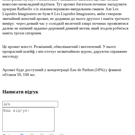
кокосово-шоколадний відтінок. Тут аромат багатьом починає нагадувати
цукерки Raffaello з їх ніжним вершково-мигдальним смаком. Але Les
Liquides Imaginaires не були б Les Liquides Imaginaires, якби створили
звичайний жіночий аромат, не додавши до нього другого і навіть третього
виміру: через деякий час у солодкій молочній хмарі починає проявлятися
далеко не наївний ладанно-деревний димний мотив, який згодом робиться
навіть трохи сигарним.
Це аромат млості. Розкішний, обволікаючий і витончений. У нього
прекрасний шлейф, і він оточує незвичайною аурою, даруючи справжню
насолоду.
Аромат буде доступний у концентрації Eau de Parfum (18%) у флаконі
об'ємом 50, 100 мл.
Написати відгук