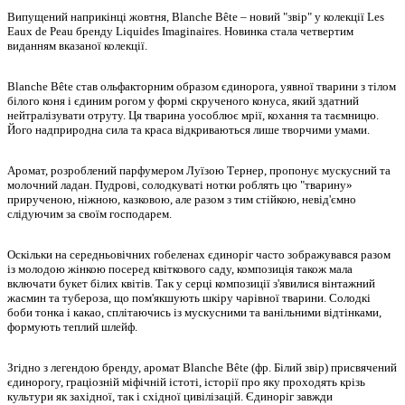
Випущений наприкінці жовтня, Blanche Bête – новий "звір" у колекції Les
Eaux de Peau бренду Liquides Imaginaires. Новинка стала четвертим
виданням вказаної колекції.
Blanche Bête став ольфакторним образом єдинорога, уявної тварини з тілом
білого коня і єдиним рогом у формі скрученого конуса, який здатний
нейтралізувати отруту. Ця тварина уособлює мрії, кохання та таємницю.
Його надприродна сила та краса відкриваються лише творчими умами.
Аромат, розроблений парфумером Луїзою Тернер, пропонує мускусний та
молочний ладан. Пудрові, солодкуваті нотки роблять цю "тварину»
прирученою, ніжною, казковою, але разом з тим стійкою, невід'ємно
слідуючим за своїм господарем.
Оскільки на середньовічних гобеленах єдиноріг часто зображувався разом
із молодою жінкою посеред квіткового саду, композиція також мала
включати букет білих квітів. Так у серці композиції з'явилися вінтажний
жасмин та тубероза, що пом'якшують шкіру чарівної тварини. Солодкі
боби тонка і какао, сплітаючись із мускусними та ванільними відтінками,
формують теплий шлейф.
Згідно з легендою бренду, аромат Blanche Bête (фр. Білий звір) присвячений
єдинорогу, граціозній міфічній істоті, історії про яку проходять крізь
культури як західної, так і східної цивілізацій. Єдиноріг завжди