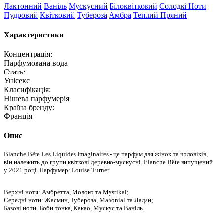
Лактонний
Ваніль
Мускусний
Білоквітковий
Солодкі Ноти
Пудровий
Квітковий
Тубероза
Амбра
Теплий Пряний
Характеристики
Концентрація:
Парфумована вода
Стать:
Унісекс
Класифікація:
Нішева парфумерія
Країна бренду:
Франція
Опис
Blanche Bête Les Liquides Imaginaires - це парфум для жінок та чоловіків,
він належить до групи квіткові деревно-мускусні. Blanche Bête випущений
у 2021 році. Парфумер: Louise Turner.
Верхні ноти: Амбретта, Молоко та Mystikal;
Середні ноти: Жасмин, Тубероза, Mahonial та Ладан;
Базові ноти: Боби тонка, Какао, Мускус та Ваніль.