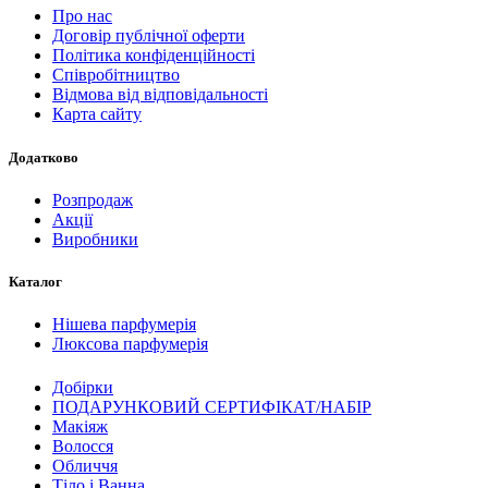
Про нас
Договір публічної оферти
Політика конфіденційності
Співробітництво
Відмова від відповідальності
Карта сайту
Додатково
Розпродаж
Акції
Виробники
Каталог
Нішева парфумерія
Люксова парфумерія
Добірки
ПОДАРУНКОВИЙ СЕРТИФІКАТ/НАБІР
Макіяж
Волосся
Обличчя
Тіло і Ванна