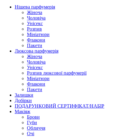
Нішева парфумерія
Жіноча
Чоловіча
Унісекс
Розпив
Мініатюри
Флакони
Пакети
Люксова парфумерія
Жіноча
Чоловіча
Унісекс
Розпив люксової парфумерії
Мініатюри
Флакони
Пакети
Залишки
Добірки
ПОДАРУНКОВИЙ СЕРТИФІКАТ/НАБІР
Макіяж
Брови
Губи
Обличчя
Очі