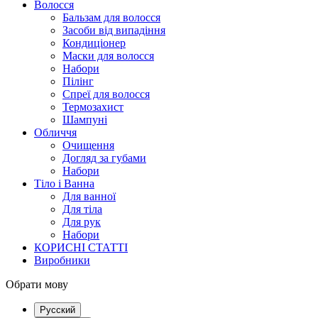
Волосся
Бальзам для волосся
Засоби від випадіння
Кондиціонер
Маски для волосся
Набори
Пілінг
Спреї для волосся
Термозахист
Шампуні
Обличчя
Очищення
Догляд за губами
Набори
Тіло і Ванна
Для ванної
Для тіла
Для рук
Набори
КОРИСНІ СТАТТІ
Виробники
Обрати мову
Русский