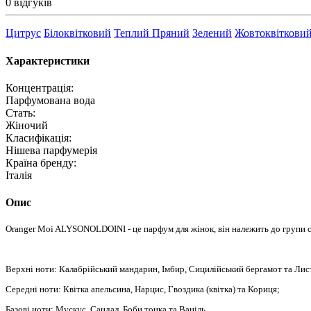
0 відгуків
Цитрус
Білоквітковий
Теплий Пряний
Зелений
Жовтоквіткови
Характеристики
Концентрація:
Парфумована вода
Стать:
Жіночий
Класифікація:
Нішева парфумерія
Країна бренду:
Італія
Опис
Oranger Moi ALYSONOLDOINI - це парфум для жінок, він належить до групи сх
Верхні ноти: Калабрійський мандарин, Імбир, Сицилійський бергамот та Ли
Середні ноти: Квітка апельсина, Нарцис, Гвоздика (квітка) та Кориця;
Базові ноти: Мускус, Сандал, Боби тонка та Ваніль.