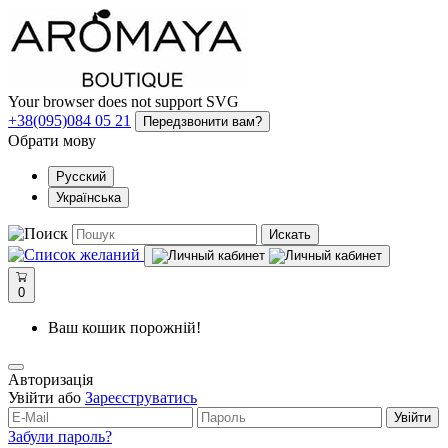
Your browser does not support SVG
+38(095)084 05 21
Передзвонити вам?
Обрати мову
Русский
Українська
Искать
0
Ваш кошик порожній!
Авторизація
Увійти або
Зареєструватись
Увійти
Забули пароль?