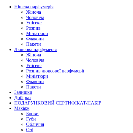
Нішева парфумерія
Жіноча
Чоловіча
Унісекс
Розпив
Мініатюри
Флакони
Пакети
Люксова парфумерія
Жіноча
Чоловіча
Унісекс
Розпив люксової парфумерії
Мініатюри
Флакони
Пакети
Залишки
Добірки
ПОДАРУНКОВИЙ СЕРТИФІКАТ/НАБІР
Макіяж
Брови
Губи
Обличчя
Очі