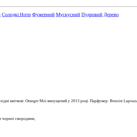
й
Солодкі Ноти
Фужерний
Мускусний
Пудровий
Дерево
ідні квіткові. Oranger Moi випущений у 2013 році. Парфумер: Benoist Lapouz
ст чорної смородини;