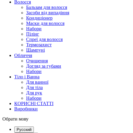
Волосся
Бальзам для волосся
Засоби від випадіння
Кондиціонер
Маски для волосся
Набори
Пілінг
Спреї для волосся
Термозахист
Шампуні
Обличчя
Очищення
Догляд за губами
Набори
Тіло і Ванна
Для ванної
Для тіла
Для рук
Набори
КОРИСНІ СТАТТІ
Виробники
Обрати мову
Русский