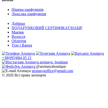
Каталог
Нішева парфумерія
Люксова парфумерія
Добірки
ПОДАРУНКОВИЙ СЕРТИФІКАТ/НАБІР
Макіяж
Волосся
Обличчя
Тіло і Ванна
+38(095)084 05 21
aromaya_boutique
@aromayaboutique
aromayaoffice@gmail.com
© 2026 Всі права захищені