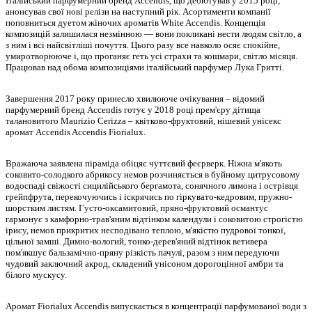
Італійський парфумерний бренд Accendis, що дебютував у 2015 році,
анонсував свої нові релізи на наступний рік. Асортименти компанії
поповниться дуетом жіночих ароматів White Accendis. Концепція
композицій залишилася незмінною — вони покликані нести людям світло, а
з ним і всі найсвітліші почуття. Цього разу все навколо осяє спокійне,
умиротворююче і, що проганяє геть усі страхи та кошмари, світло місяця.
Працював над обома композиціями італійський парфумер Лука Гритті.
Завершення 2017 року принесло хвилююче очікування – відомий
парфумерний бренд Accendis готує у 2018 році прем'єру дітища
талановитого Maurizio Cerizza – квітково-фруктовий, нішевий унісекс
аромат Accendis Accendis Fiorialux.
Вражаюча заявлена піраміда обіцяє чуттєвий феєрверк. Ніжна м'якоть
соковито-солодкого абрикосу немов розчиняється в буйному цитрусовому
водоспаді свіжості сицилійського бергамота, сонячного лимона і острівця
грейпфрута, перекочуючись і іскрячись по гіркувато-кедровим, пружно-
шорстким листям. Густо-оксамитовий, пряно-фруктовий османтус
гармонує з камфорно-трав'яним відтінком календули і соковитою строгістю
ірису, немов прикритих несподівано теплою, м'якістю пудрової тонкої,
цільної замші. Димно-вологий, тонко-дерев'яний відтінок ветивера
пом'якшує бальзамічно-пряну різкість пачулі, разом з ним передуючи
чудовий заключний акрод, складений унісоном дорогоцінної амбри та
білого мускусу.
Аромат Fiorialux Accendis випускається в концентрації парфумованої води з