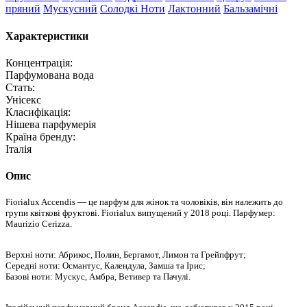
пряний
Мускусний
Солодкі Ноти
Лактонний
Бальзамічні
Характеристики
Концентрація:
Парфумована вода
Стать:
Унісекс
Класифікація:
Нішева парфумерія
Країна бренду:
Італія
Опис
Fiorialux Accendis — це парфум для жінок та чоловіків, він належить до
групи квіткові фруктові. Fiorialux випущений у 2018 році. Парфумер:
Maurizio Cerizza.
Верхні ноти: Абрикос, Полин, Бергамот, Лимон та Грейпфрут;
Середні ноти: Османтус, Календула, Замша та Ірис;
Базові ноти: Мускус, Амбра, Ветивер та Пачулі.