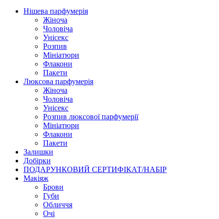
Нішева парфумерія
Жіноча
Чоловіча
Унісекс
Розпив
Мініатюри
Флакони
Пакети
Люксова парфумерія
Жіноча
Чоловіча
Унісекс
Розпив люксової парфумерії
Мініатюри
Флакони
Пакети
Залишки
Добірки
ПОДАРУНКОВИЙ СЕРТИФІКАТ/НАБІР
Макіяж
Брови
Губи
Обличчя
Очі