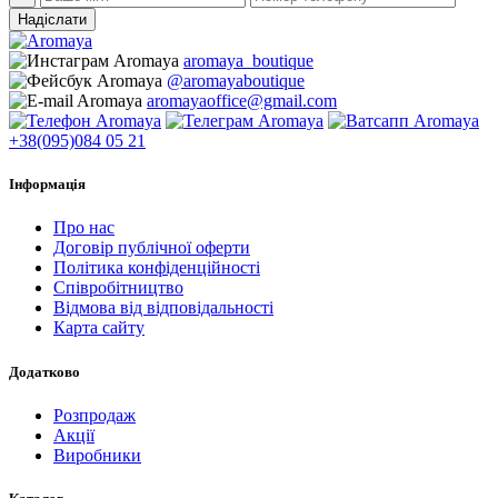
Надіслати
aromaya_boutique
@aromayaboutique
aromayaoffice@gmail.com
+38(095)084 05 21
Інформація
Про нас
Договір публічної оферти
Політика конфіденційності
Співробітництво
Відмова від відповідальності
Карта сайту
Додатково
Розпродаж
Акції
Виробники