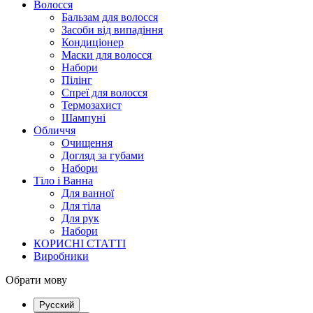
Волосся
Бальзам для волосся
Засоби від випадіння
Кондиціонер
Маски для волосся
Набори
Пілінг
Спреї для волосся
Термозахист
Шампуні
Обличчя
Очищення
Догляд за губами
Набори
Тіло і Ванна
Для ванної
Для тіла
Для рук
Набори
КОРИСНІ СТАТТІ
Виробники
Обрати мову
Русский