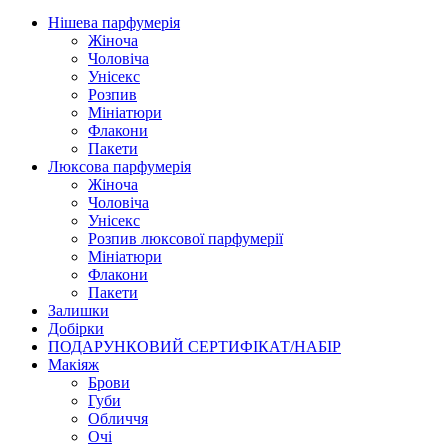
Нішева парфумерія
Жіноча
Чоловіча
Унісекс
Розпив
Мініатюри
Флакони
Пакети
Люксова парфумерія
Жіноча
Чоловіча
Унісекс
Розпив люксової парфумерії
Мініатюри
Флакони
Пакети
Залишки
Добірки
ПОДАРУНКОВИЙ СЕРТИФІКАТ/НАБІР
Макіяж
Брови
Губи
Обличчя
Очі