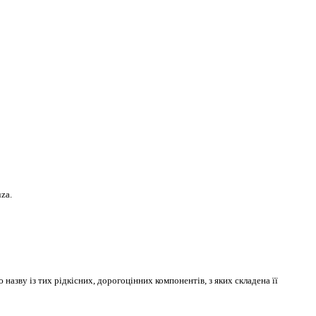
za.
назву із тих рідкісних, дорогоцінних компонентів, з яких складена її