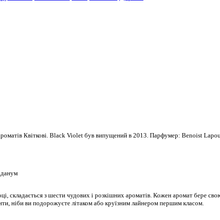
роматів Квіткові. Black Violet був випущений в 2013. Парфумер: Benoist Lapou
абданум
і, складається з шести чудових і розкішних ароматів. Кожен аромат бере свою 
нти, ніби ви подорожуєте літаком або круїзним лайнером першим класом.