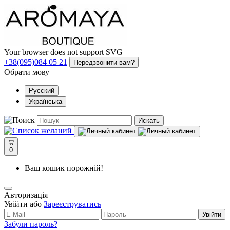
Your browser does not support SVG
+38(095)084 05 21
Передзвонити вам?
Обрати мову
Русский
Українська
Искать
0
Ваш кошик порожній!
Авторизація
Увійти або
Зареєструватись
Увійти
Забули пароль?