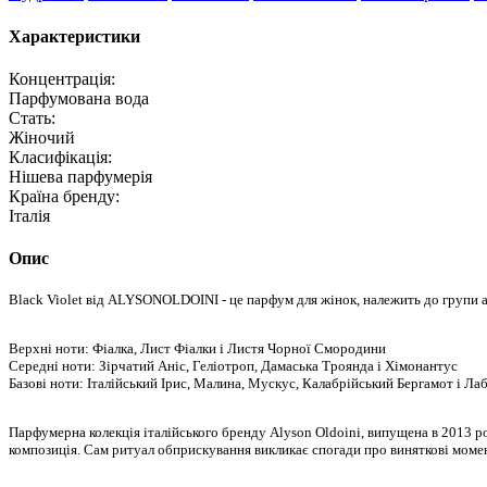
Характеристики
Концентрація:
Парфумована вода
Стать:
Жіночий
Класифікація:
Нішева парфумерія
Країна бренду:
Італія
Опис
Black Violet від ALYSONOLDOINI - це парфум для жінок, належить до групи а
Верхні ноти: Фіалка, Лист Фіалки і Листя Чорної Смородини
Cередні ноти: Зірчатий Аніс, Геліотроп, Дамаська Троянда і Хімонантус
Базові ноти: Італійський Ірис, Малина, Мускус, Калабрійський Бергамот і Л
Парфумерна колекція італійського бренду Alyson Oldoini, випущена в 2013 роц
композиція. Сам ритуал обприскування викликає спогади про виняткові моме