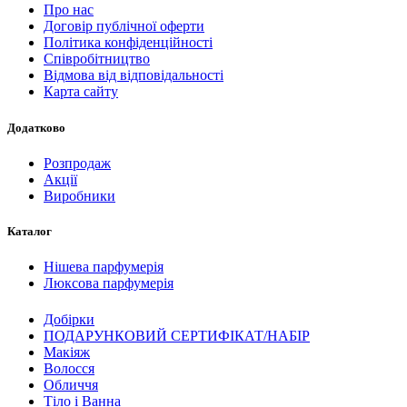
Про нас
Договір публічної оферти
Політика конфіденційності
Співробітництво
Відмова від відповідальності
Карта сайту
Додатково
Розпродаж
Акції
Виробники
Каталог
Нішева парфумерія
Люксова парфумерія
Добірки
ПОДАРУНКОВИЙ СЕРТИФІКАТ/НАБІР
Макіяж
Волосся
Обличчя
Тіло і Ванна