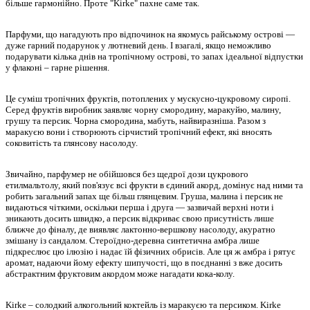
більше гармонійно. Проте "Kirke" пахне саме так.
Парфуми, що нагадують про відпочинок на якомусь райському острові —
дуже гарний подарунок у лютневий день. І взагалі, якщо неможливо
подарувати кілька днів на тропічному острові, то запах ідеальної відпустки
у флаконі – гарне рішення.
Це суміш тропічних фруктів, потоплених у мускусно-цукровому сиропі.
Серед фруктів виробник заявляє чорну смородину, маракуйю, малину,
грушу та персик. Чорна смородина, мабуть, найвиразніша. Разом з
маракуєю вони і створюють сірчистий тропічний ефект, які вносять
соковитість та глянсову насолоду.
Звичайно, парфумер не обійшовся без щедрої дози цукрового
етилмальтолу, який пов'язує всі фрукти в єдиний акорд, домінує над ними та
робить загальний запах ще більш глянцевим. Груша, малина і персик не
видаються чіткими, оскільки перша і друга — зазвичай верхні ноти і
зникають досить швидко, а персик відкриває свою присутність лише
ближче до фіналу, де виявляє лактонно-вершкову насолоду, акуратно
змішану із сандалом. Стероїдно-деревна синтетична амбра лише
підкреслює цю ілюзію і надає їй фізичних обрисів. Але ця ж амбра і рятує
аромат, надаючи йому ефекту шипучості, що в поєднанні з вже досить
абстрактним фруктовим акордом може нагадати кока-колу.
Kirke – солодкий алкогольний коктейль із маракуєю та персиком. Kirke