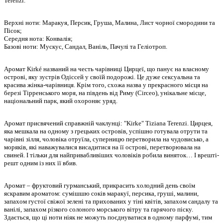
Terenzi.
Верхні ноти: Маракуя, Персик, Груша, Малина, Лист чорної смородини та
Пісок;
Середня нота: Конвалія;
Базові ноти: Мускус, Сандал, Ваніль, Пачулі та Геліотроп.
Аромат Kirké названий на честь чарівниці Цирцеї, що панує на власному
острові, яку зустрів Одіссей у своїй подорожі. Це дуже сексуальна та
красива жінка-чарівниця. Крім того, схожа назва у прекрасного місця на
березі Тірренського моря, на південь від Риму (Circeo), унікальне місце,
національний парк, який охороняє уряд.
Аромат присвячений справжній чаклунці: "Kirke" Tiziana Terenzi. Цирцея,
яка мешкала на одному з грецьких островів, успішно готувала отрути та
чарівні зілля, чоловіка отруїла, суперницю перетворила на чудовисько, а
моряків, які наважувалися висадитися на її острові, перетворювала на
свиней. І тільки для найпривабливіших чоловіків робила виняток… І врешті-
решт одним із них її вбив.
Аромат – фруктовий гурманський, прикрасить холодний день своїм
яскравим ароматом: сумішшю соків маракуї, персика, груші, малини,
запахом густої свіжої зелені та прихованих у тіні квітів, запахом сандалу та
ванілі, запахом різкого солоного морського вітру та гарячого піску.
Здається, що ці ноти ніяк не можуть поєднуватися в одному парфумі, тим