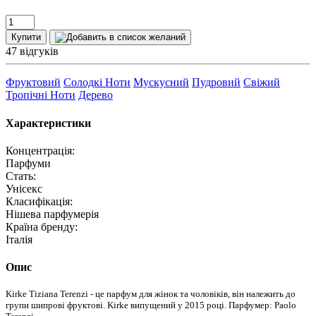
Купити
47 відгуків
Фруктовий
Солодкі Ноти
Мускусний
Пудровий
Свіжий
Тропічні Ноти
Дерево
Характеристики
Концентрація:
Парфуми
Стать:
Унісекс
Класифікація:
Нішева парфумерія
Країна бренду:
Італія
Опис
Kirke Tiziana Terenzi - це парфум для жінок та чоловіків, він належить до
групи шипрові фруктові. Kirke випущений у 2015 році. Парфумер: Paolo