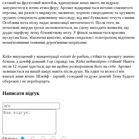
схожий на фруктовий коктейль, вдихнувши запах якого, ви відразу
занурюєтеся в літню атмосферу. Аромат відкривається нотами соковитого
персика, які разом із маракуєю, малиною, чорною смородиною та хрумкою
грушею створюють дивовижну насолоду, від якої буквально течуть слинки.
Особлива нота піску надає композиції витонченості. Після того, як
початкові акорди трохи заспокоюються, на сцену виходить конвалія, що
додає парфуму легку білоквіткову ноту. У фіналі залишається красива
мускусна база, збагачена ваніллю, м'яким сандалом і геліотропом, відтінена
ненав'язливими темними дерев'яними штрихами.
Kirke випущений у концентрації extrait de parfum, стійкість аромату значно
більша, а шлейф довший. І це справді так. Kirke неймовірно стійкий! Навіть
після 12 годин здається, що ви щойно розпорошили його на себе. Аромат
залишається на вашій шкірі навіть після душу. На одязі та волоссі він
взагалі живе вічно. Шлейф – гарний, солодкий та дуже довгий. Тому будьте
обережні і не переборщіть.
Написати відгук
Оцінка