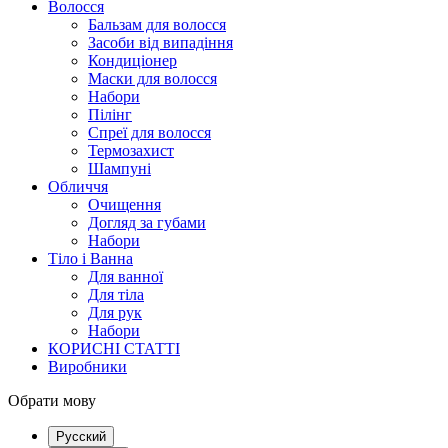
Волосся
Бальзам для волосся
Засоби від випадіння
Кондиціонер
Маски для волосся
Набори
Пілінг
Спреї для волосся
Термозахист
Шампуні
Обличчя
Очищення
Догляд за губами
Набори
Тіло і Ванна
Для ванної
Для тіла
Для рук
Набори
КОРИСНІ СТАТТІ
Виробники
Обрати мову
Русский