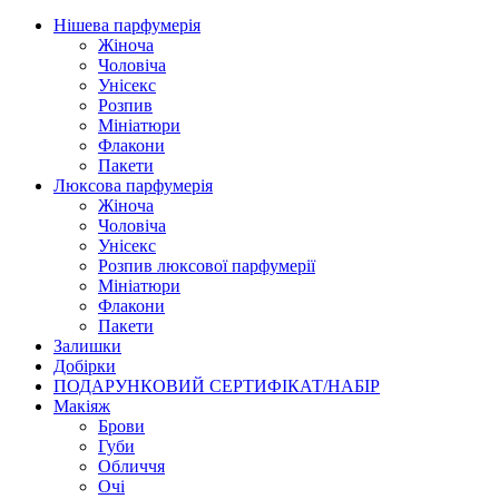
Нішева парфумерія
Жіноча
Чоловіча
Унісекс
Розпив
Мініатюри
Флакони
Пакети
Люксова парфумерія
Жіноча
Чоловіча
Унісекс
Розпив люксової парфумерії
Мініатюри
Флакони
Пакети
Залишки
Добірки
ПОДАРУНКОВИЙ СЕРТИФІКАТ/НАБІР
Макіяж
Брови
Губи
Обличчя
Очі