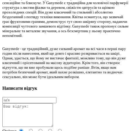
сенсаційне та блискуче. У Ganymede є традиційна для чоловічої парфумерії
структура з листям фіалки та деревом, свіжістю цитрусів та щіпкою
прохолодних спецій. Він дуже класичний та стильний і абсолютно
бездоганний з погляду техніки виконання. Квітка османтуса, що зазвичай
грає фруктовими гранями, демонструє тут свою шкіряну сторону, надаючи
композиції чуттєвого замшевого відтінку. Ganymede також пропонує сильне
мінеральне та металеве звучання, а ось безсмертник у ньому практично
непомітний.
Ganymede - це традиційний, дуже сильний аромат на всі часи в перші пару
годин після нанесення, який ще довго і красиво розкривається на шкірі.
Однак, здається, що йому не вистачає фантазії, можливо тому, що він дуже
класичний і орієнтований на масову аудиторію. Крім того, він створює
відчуття, що ви вже пробували щось подібне раніше. Втім, якщо вам
потрібен безпечний аромат, який пахне розкішно, елегантно та водночас
сексуально, він може бути ідеальним вибором.
Написати відгук