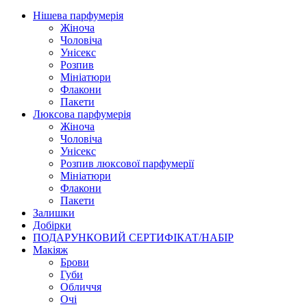
Нішева парфумерія
Жіноча
Чоловіча
Унісекс
Розпив
Мініатюри
Флакони
Пакети
Люксова парфумерія
Жіноча
Чоловіча
Унісекс
Розпив люксової парфумерії
Мініатюри
Флакони
Пакети
Залишки
Добірки
ПОДАРУНКОВИЙ СЕРТИФІКАТ/НАБІР
Макіяж
Брови
Губи
Обличчя
Очі