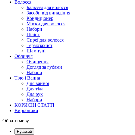
Волосся
Бальзам для волосся
Засоби від випадіння
Кондиціонер
Маски для волосся
Набори
Пілінг
Спреї для волосся
Термозахист
Шампуні
Обличчя
Очищення
Догляд за губами
Набори
Тіло і Ванна
Для ванної
Для тіла
Для рук
Набори
КОРИСНІ СТАТТІ
Виробники
Обрати мову
Русский