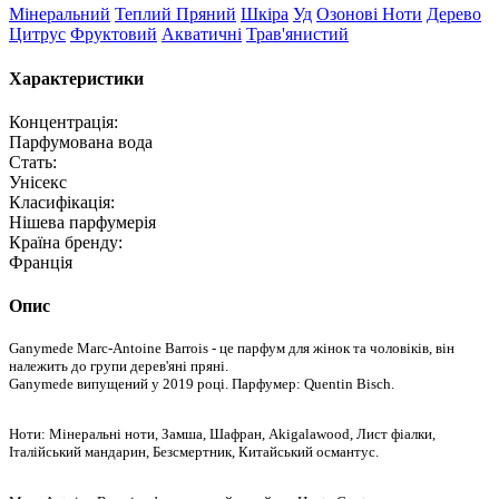
Мінеральний
Теплий Пряний
Шкіра
Уд
Озонові Ноти
Дерево
Цитрус
Фруктовий
Акватичні
Трав'янистий
Характеристики
Концентрація:
Парфумована вода
Стать:
Унісекс
Класифікація:
Нішева парфумерія
Країна бренду:
Франція
Опис
Ganymede Marc-Antoine Barrois - це парфум для жінок та чоловіків, він
належить до групи дерев'яні пряні.
Ganymede випущений у 2019 році. Парфумер: Quentin Bisch.
Ноти: Мінеральні ноти, Замша, Шафран, Akigalawood, Лист фіалки,
Італійський мандарин, Безсмертник, Китайський османтус.