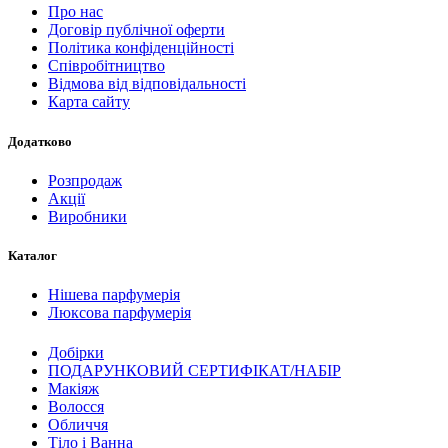
Про нас
Договір публічної оферти
Політика конфіденційності
Співробітництво
Відмова від відповідальності
Карта сайту
Додатково
Розпродаж
Акції
Виробники
Каталог
Нішева парфумерія
Люксова парфумерія
Добірки
ПОДАРУНКОВИЙ СЕРТИФІКАТ/НАБІР
Макіяж
Волосся
Обличчя
Тіло і Ванна