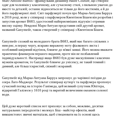
Marc-Antoine Barrois - французький дизайнер Haute Couture, що створює
одяг для чоловіків у класичному, але сучасному стилі, з пильною увагою до
якості та деталей; останнє відноситься не тільки до його костюмів, а й до
його парфумерної лінії. Світ парфумерії почув про Марка-Антуана Барруа
в 2016 році, коли у співпраці з парфумером Квентіном Бішем він розробив і
запустив аромат B683, удостоєний найприємніших відгуків і отримав
високу оцінку. Невдовзі Марк-Антуан представив свій другий аромат,
названий Ganymede, також створений у співпраці з Квентіном Бішем.
Ganymede схожий на молодшого брата B683, який має багато спільних з
ним рис, в першу чергу, яскраво виражену ноту фіалкового листа і
особливий шкіряний відтінок, ближче до м'якої замші. Його можна вважати
практично фланкером першого видання, проте він не позбавлений
індивідуальності. Насправді якщо B683 був дуже маскулінним і класично
мужнім ароматом, то Ganymede ближче до унісексу, не такий темний і
димний, але більш іскристий, свіжий і яскравий.
Ganymede від Марка-Антуана Барруа запрошує до чарівної поїздки до
озера Лаго-Маджоре. Результат співпраці кутюр'є та парфумера пропонує
сучасний погляд на історію Ганімеда, цей великий супутник Юпітера,
відкритий Галілеєм у 1610 році та вкритий величезним океаном солоної
води.
Цей дуже короткий список нот приховує за собою, можливо, десятки
натуральних інгредієнтів і молекул. Біш - майстер ефектів, який
використовує звичні матеріали, щоб створювати на їх основі щось