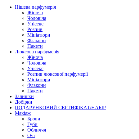
Нішева парфумерія
Жіноча
Чоловіча
Унісекс
Розпив
Мініатюри
Флакони
Пакети
Люксова парфумерія
Жіноча
Чоловіча
Унісекс
Розпив люксової парфумерії
Мініатюри
Флакони
Пакети
Залишки
Добірки
ПОДАРУНКОВИЙ СЕРТИФІКАТ/НАБІР
Макіяж
Брови
Губи
Обличчя
Очі