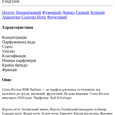
0 відгуків
Цитрус
Білоквітковий
Фужерний
Дерево
Свіжий
Зелений
Акватичні
Солодкі Ноти
Фруктовий
Характеристики
Концентрація:
Парфумована вода
Стать:
Унісекс
Класифікація:
Нішева парфумерія
Країна бренду:
Франція
Опис
Citrus Riviera BDK Parfums — це парфум для жінок та чоловіків, він
належить до групи: квітковий; фруктовий. Це нове видання: Citrus Riviera
випущено 2020 року. Парфумер: Ralf Schwieger.
Верхні ноти: Італійський лимон, Неролі, Італійський мандарин та Інжир;
Середні ноти: Водні ноти, Зелені ноти, Евкаліпт, Квітка апельсина, Жасмин,