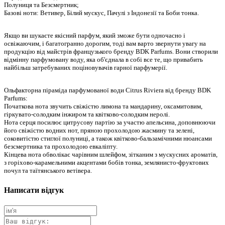
Полуниця та Безсмертник;
Базові ноти: Ветивер, Білий мускус, Пачулі з Індонезії та Боби тонка.
Якщо ви шукаєте якісний парфум, який зможе бути одночасно і
освіжаючим, і багатогранно дорогим, тоді вам варто звернути увагу на
продукцію від майстрів французького бренду BDK Parfums. Вони створили
відмінну парфумовану воду, яка об'єднала в собі все те, що привабить
найбільш затребуваних поціновувачів гарної парфумерії.
Ольфакторна піраміда парфумованої води Citrus Riviera від бренду BDK
Parfums:
Початкова нота звучить свіжістю лимона та мандарину, оксамитовим,
гіркувато-солодким інжиром та квітково-солодким неролі.
Нота серця посилює цитрусову партію за участю апельсина, доповнюючи
його свіжістю водних нот, пряною прохолодою жасмину та зелені,
соковитістю стиглої полуниці, а також квітково-бальзамічними нюансами
безсмертника та прохолодою евкаліпту.
Кінцева нота обволікає чарівним шлейфом, зітканим з мускусних ароматів,
з горіхово-карамельними акцентами бобів тонка, землянисто-фруктових
почул та таїтянського ветівера.
Написати відгук