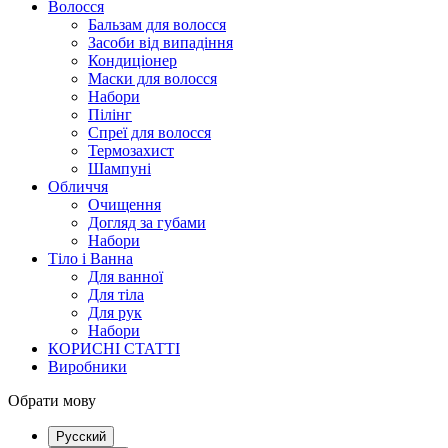
Волосся
Бальзам для волосся
Засоби від випадіння
Кондиціонер
Маски для волосся
Набори
Пілінг
Спреї для волосся
Термозахист
Шампуні
Обличчя
Очищення
Догляд за губами
Набори
Тіло і Ванна
Для ванної
Для тіла
Для рук
Набори
КОРИСНІ СТАТТІ
Виробники
Обрати мову
Русский