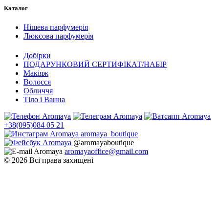
Каталог
Нішева парфумерія
Люксова парфумерія
Добірки
ПОДАРУНКОВИЙ СЕРТИФІКАТ/НАБІР
Макіяж
Волосся
Обличчя
Тіло і Ванна
+38(095)084 05 21
aromaya_boutique
@aromayaboutique
aromayaoffice@gmail.com
© 2026 Всі права захищені