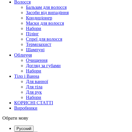
Волосся
Бальзам для волосся
Засоби від випадіння
Кондиціонер
Маски для волосся
Набори
Пілінг
Спреї для волосся
Термозахист
Шампуні
Обличчя
Очищення
Догляд за губами
Набори
Тіло і Ванна
Для ванної
Для тіла
Для рук
Набори
КОРИСНІ СТАТТІ
Виробники
Обрати мову
Русский