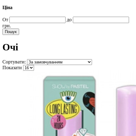
Ціна
От
до
грн.
Пошук
Очі
Сортувати:
Показати