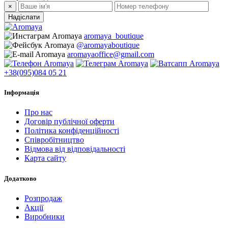
×
Надіслати
aromaya_boutique
@aromayaboutique
aromayaoffice@gmail.com
+38(095)084 05 21
Інформація
Про нас
Договір публічної оферти
Політика конфіденційності
Співробітництво
Відмова від відповідальності
Карта сайту
Додатково
Розпродаж
Акції
Виробники