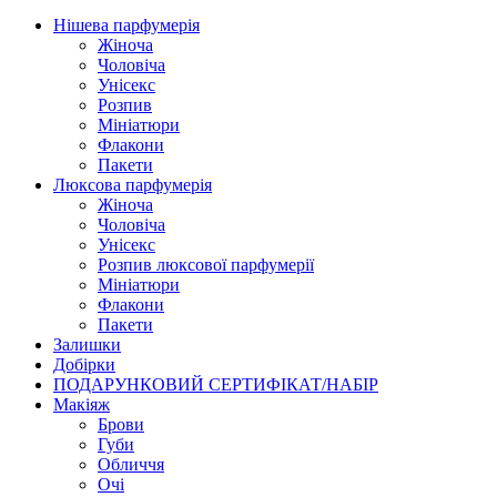
Нішева парфумерія
Жіноча
Чоловіча
Унісекс
Розпив
Мініатюри
Флакони
Пакети
Люксова парфумерія
Жіноча
Чоловіча
Унісекс
Розпив люксової парфумерії
Мініатюри
Флакони
Пакети
Залишки
Добірки
ПОДАРУНКОВИЙ СЕРТИФІКАТ/НАБІР
Макіяж
Брови
Губи
Обличчя
Очі