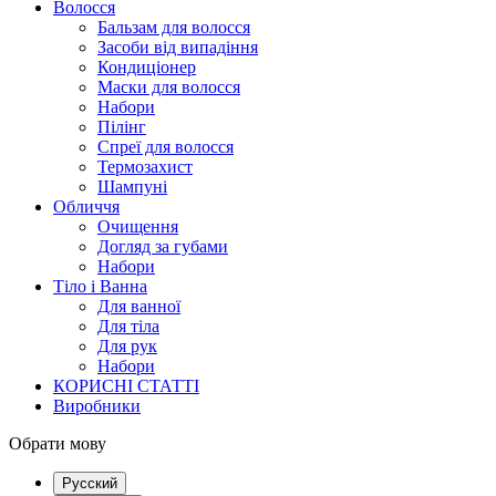
Волосся
Бальзам для волосся
Засоби від випадіння
Кондиціонер
Маски для волосся
Набори
Пілінг
Спреї для волосся
Термозахист
Шампуні
Обличчя
Очищення
Догляд за губами
Набори
Тіло і Ванна
Для ванної
Для тіла
Для рук
Набори
КОРИСНІ СТАТТІ
Виробники
Обрати мову
Русский