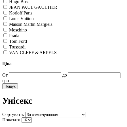
Hugo Boss
JEAN PAUL GAULTIER
Korloff Paris
Louis Vuitton
Maison Martin Margiela
Moschino
Prada
Tom Ford
Trussardi
VAN CLEEF & ARPELS
Ціна
От
до
грн.
Пошук
Унісекс
Сортувати:
Показати