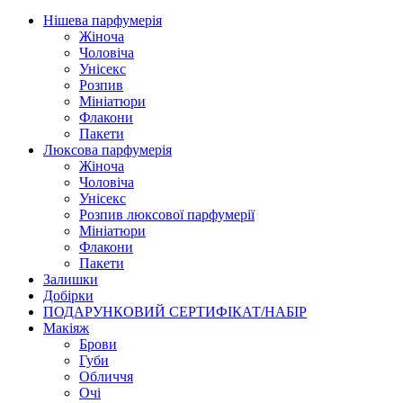
Нішева парфумерія
Жіноча
Чоловіча
Унісекс
Розпив
Мініатюри
Флакони
Пакети
Люксова парфумерія
Жіноча
Чоловіча
Унісекс
Розпив люксової парфумерії
Мініатюри
Флакони
Пакети
Залишки
Добірки
ПОДАРУНКОВИЙ СЕРТИФІКАТ/НАБІР
Макіяж
Брови
Губи
Обличчя
Очі